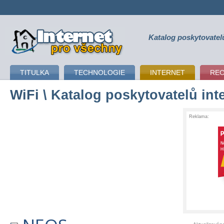
Katalog poskytovatel
připojení k internetu
TITULKA
TECHNOLOGIE
INTERNET
RE
WiFi
\ Katalog poskytovatelů int
Reklama: