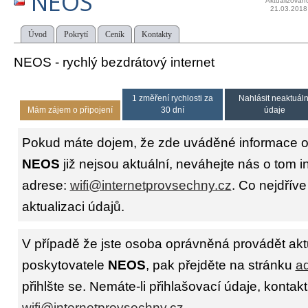
NEOS
Aktualizován
21.03.2018
Úvod
Pokrytí
Ceník
Kontakty
NEOS - rychlý bezdrátový internet
1 změření rychlosti za
Nahlásit neaktuáln
Mám zájem o připojení
30 dní
údaje
Pokud máte dojem, že zde uváděné informace o 
NEOS
již nejsou aktuální, neváhejte nás o tom i
adrese:
wifi@internetprovsechny.cz
. Co nejdříve
aktualizaci údajů.
V případě že jste osoba oprávněná provádět akt
poskytovatele
NEOS
, pak přejděte na stránku
ad
přihlšte se. Nemáte-li přihlašovací údaje, kontakt
wifi@internetprovsechny.cz
.