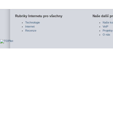
Rubriky Internetu pro všechny
Naše další pr
Technologie
Naše ko
Internet
VoIP
Recenze
Projekty
O nás