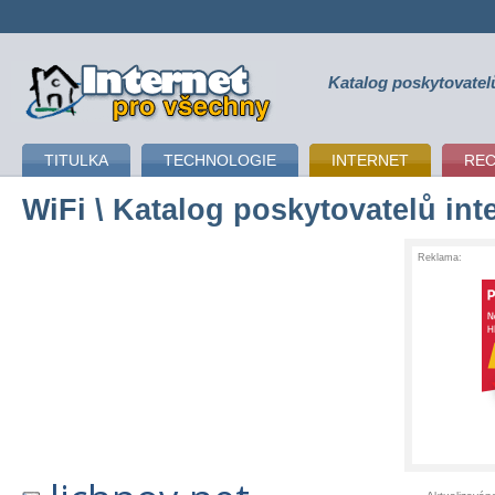
Katalog poskytovatel
připojení k internetu
TITULKA
TECHNOLOGIE
INTERNET
RE
WiFi
\ Katalog poskytovatelů int
Reklama: