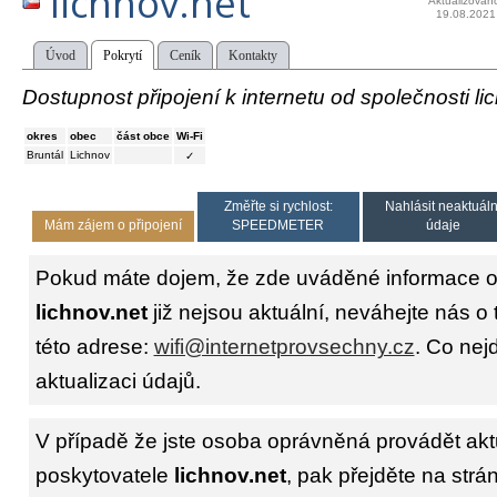
lichnov.net
Aktualizován
19.08.2021
Úvod
Pokrytí
Ceník
Kontakty
Dostupnost připojení k internetu od společnosti li
okres
obec
část obce
Wi-Fi
Bruntál
Lichnov
✓
Změřte si rychlost:
Nahlásit neaktuáln
Mám zájem o připojení
SPEEDMETER
údaje
Pokud máte dojem, že zde uváděné informace o 
lichnov.net
již nejsou aktuální, neváhejte nás o
této adrese:
wifi@internetprovsechny.cz
. Co nejd
aktualizaci údajů.
V případě že jste osoba oprávněná provádět akt
poskytovatele
lichnov.net
, pak přejděte na str