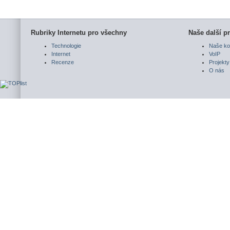
Rubriky Internetu pro všechny
Naše další pr
Technologie
Naše ko
Internet
VoIP
Recenze
Projekty
O nás