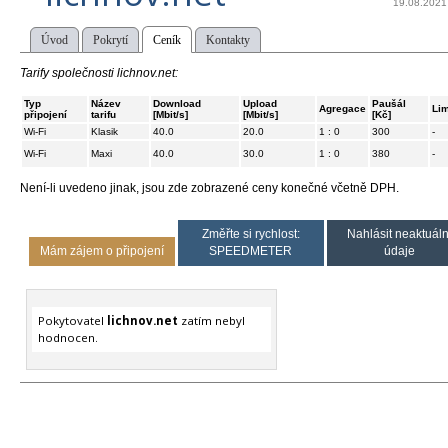
19.08.2021
Úvod
Pokrytí
Ceník
Kontakty
Tarify společnosti lichnov.net:
Typ
Název
Download
Upload
Paušál
Agregace
Lim
připojení
tarifu
[Mbit/s]
[Mbit/s]
[Kč]
Wi-Fi
Klasik
40.0
20.0
1 : 0
300
-
Wi-Fi
Maxi
40.0
30.0
1 : 0
380
-
Není-li uvedeno jinak, jsou zde zobrazené ceny konečné včetně DPH.
Změřte si rychlost:
Nahlásit neaktuáln
Mám zájem o připojení
SPEEDMETER
údaje
Pokytovatel
lichnov.net
zatím nebyl
hodnocen.