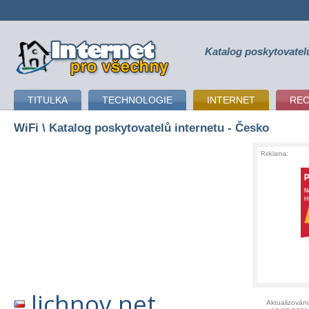
Katalog poskytovatel
připojení k internetu
TITULKA
TECHNOLOGIE
INTERNET
RE
WiFi
\ Katalog poskytovatelů internetu - Česko
Reklama:
lichnov.net
Aktualizován