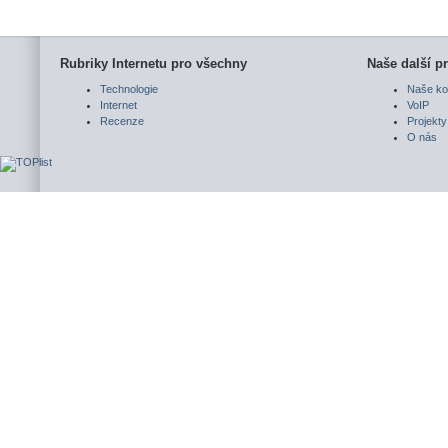
Rubriky Internetu pro všechny
Naše další pr
Technologie
Naše ko
Internet
VoIP
Recenze
Projekty
O nás