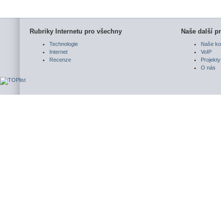
Rubriky Internetu pro všechny
Naše další pr
Technologie
Naše ko
Internet
VoIP
Recenze
Projekty
O nás