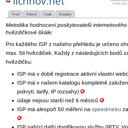
lichnov.net
Aktualizován
19.08.2021
Úvod
Pokrytí
Ceník
Kontakty
Metodika hodnocení poskytovatelů internetového př
hvězdičkové škále:
Pro každého ISP z našeho přehledu je určeno oh
max. 5ti hvězdiček. Každý z následujících bodů za
hvězdičku:
ISP má v době registrace aktivní vlastní we
ISP má v našem katalogu kompletně založený 
pokrytí, tarify, IP rozsahy)
údaje nejsou starší než 6 měsíců
ISP má alespoň 50 měření na
speedmetru
za
ISP nabízí další doplňkovou službu (IPTV, Vo