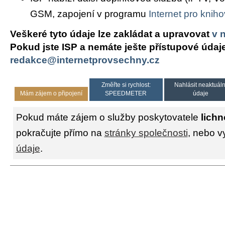
GSM, zapojení v programu
Internet pro knih
Veškeré tyto údaje lze zakládat a upravovat
v 
Pokud jste ISP a nemáte ješte přístupové údaj
redakce@internetprovsechny.cz
Změřte si rychlost:
Nahlásit neaktuáln
Mám zájem o připojení
SPEEDMETER
údaje
Pokud máte zájem o služby poskytovatele
lichn
pokračujte přímo na
stránky společnosti
, nebo v
údaje
.