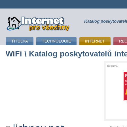
Katalog poskytovatel
připojení k internetu
TITULKA
TECHNOLOGIE
INTERNET
RE
WiFi
\ Katalog poskytovatelů int
Reklama: