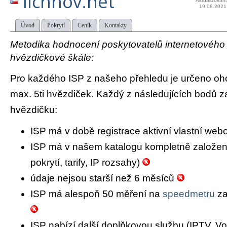
lichnov.net
Aktualizován
19.08.2021
Úvod
Pokrytí
Ceník
Kontakty
Metodika hodnocení poskytovatelů internetového př
hvězdičkové škále:
Pro každého ISP z našeho přehledu je určeno oh
max. 5ti hvězdiček. Každý z následujících bodů za
hvězdičku:
ISP má v době registrace aktivní vlastní we
ISP má v našem katalogu kompletně založený 
pokrytí, tarify, IP rozsahy)
údaje nejsou starší než 6 měsíců
ISP má alespoň 50 měření na
speedmetru
za
ISP nabízí další doplňkovou službu (IPTV, Vo