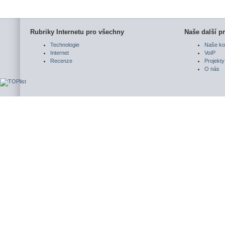
Rubriky Internetu pro všechny
Naše další pr
Technologie
Naše ko
Internet
VoIP
Recenze
Projekty
O nás