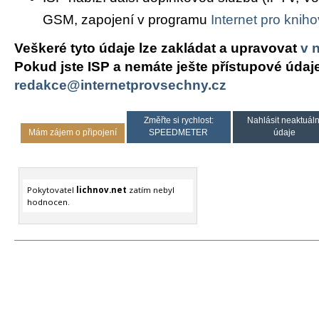
GSM, zapojení v programu
Internet pro knih
Veškeré tyto údaje lze zakládat a upravovat
v 
Pokud jste ISP a nemáte ješte přístupové údaj
redakce@internetprovsechny.cz
Změřte si rychlost:
Nahlásit neaktuáln
Mám zájem o připojení
SPEEDMETER
údaje
Pokytovatel
lichnov.net
zatím nebyl
hodnocen.