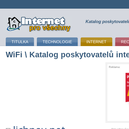
Katalog poskytovatel
připojení k internetu
TITULKA
TECHNOLOGIE
INTERNET
RE
WiFi
\ Katalog poskytovatelů int
Reklama: