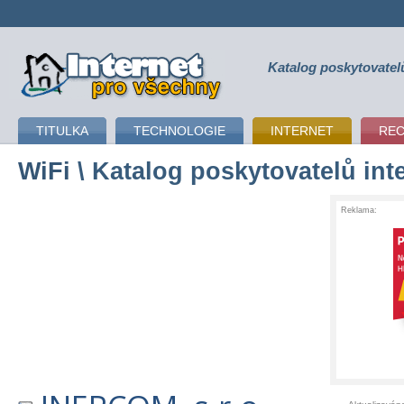
Katalog poskytovatel
připojení k internetu
TITULKA
TECHNOLOGIE
INTERNET
RE
WiFi
\ Katalog poskytovatelů int
Reklama: