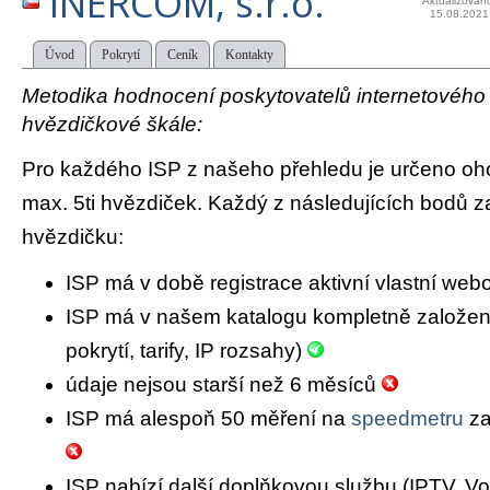
INERCOM, s.r.o.
Aktualizován
15.08.2021
Úvod
Pokrytí
Ceník
Kontakty
Metodika hodnocení poskytovatelů internetového př
hvězdičkové škále:
Pro každého ISP z našeho přehledu je určeno oh
max. 5ti hvězdiček. Každý z následujících bodů za
hvězdičku:
ISP má v době registrace aktivní vlastní we
ISP má v našem katalogu kompletně založený 
pokrytí, tarify, IP rozsahy)
údaje nejsou starší než 6 měsíců
ISP má alespoň 50 měření na
speedmetru
za
ISP nabízí další doplňkovou službu (IPTV, Vo