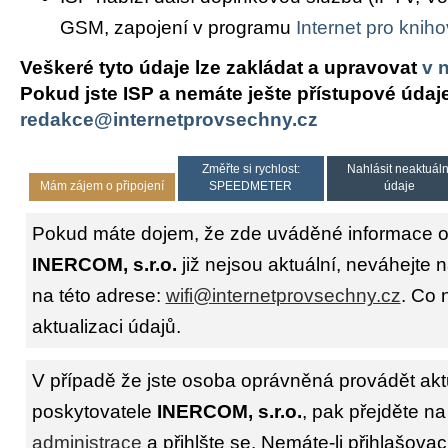
GSM, zapojení v programu
Internet pro knih
Veškeré tyto údaje lze zakládat a upravovat
v 
Pokud jste ISP a nemáte ješte přístupové údaj
redakce@internetprovsechny.cz
Změřte si rychlost:
Nahlásit neaktuáln
Mám zájem o připojení
SPEEDMETER
údaje
Pokud máte dojem, že zde uváděné informace o 
INERCOM, s.r.o.
již nejsou aktuální, neváhejte 
na této adrese:
wifi@internetprovsechny.cz
. Co 
aktualizaci údajů.
V případě že jste osoba oprávněná provádět akt
poskytovatele
INERCOM, s.r.o.
, pak přejděte na
administrace
a přihlšte se. Nemáte-li přihlašovac