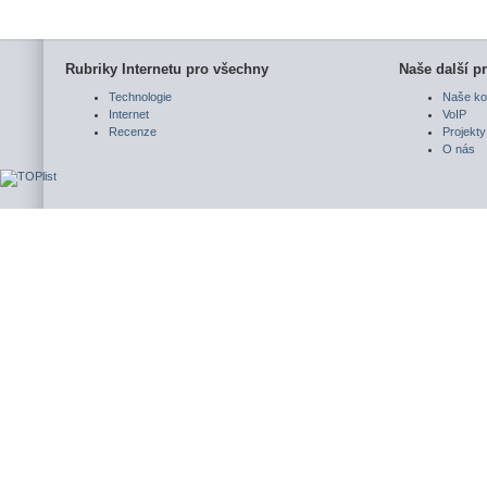
Rubriky Internetu pro všechny
Naše další pr
Technologie
Naše ko
Internet
VoIP
Recenze
Projekty
O nás