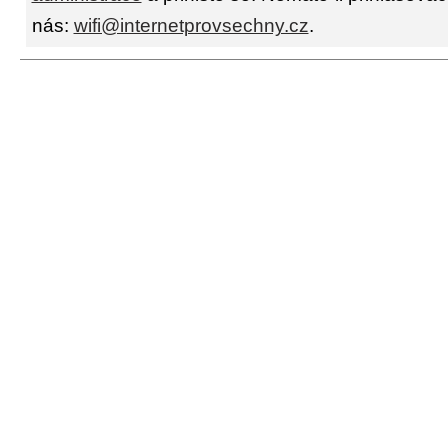
nás:
wifi@internetprovsechny.cz
.