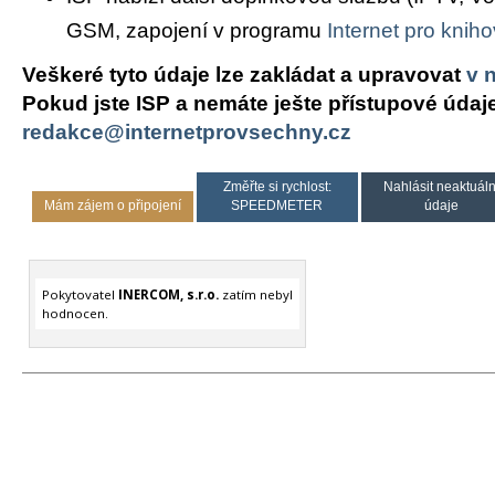
GSM, zapojení v programu
Internet pro knih
Veškeré tyto údaje lze zakládat a upravovat
v 
Pokud jste ISP a nemáte ješte přístupové údaj
redakce@internetprovsechny.cz
Změřte si rychlost:
Nahlásit neaktuáln
Mám zájem o připojení
SPEEDMETER
údaje
Pokytovatel
INERCOM, s.r.o.
zatím nebyl
hodnocen.