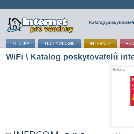
Katalog poskytovatel
připojení k internetu
TITULKA
TECHNOLOGIE
INTERNET
RE
WiFi
\ Katalog poskytovatelů int
Reklama: