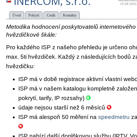
INERCOM, s.r.o.
Aktualizován
15.08.2021
Úvod
Pokrytí
Ceník
Kontakty
Metodika hodnocení poskytovatelů internetového př
hvězdičkové škále:
Pro každého ISP z našeho přehledu je určeno oh
max. 5ti hvězdiček. Každý z následujících bodů za
hvězdičku:
ISP má v době registrace aktivní vlastní we
ISP má v našem katalogu kompletně založený 
pokrytí, tarify, IP rozsahy)
údaje nejsou starší než 6 měsíců
ISP má alespoň 50 měření na
speedmetru
za
ISP nabízí další doplňkovou službu (IPTV, Vo