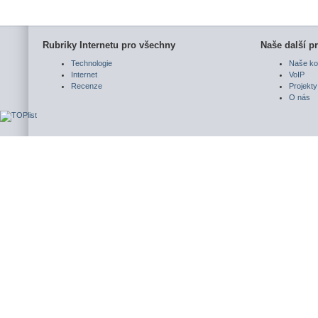
Rubriky Internetu pro všechny
Naše další pr
Technologie
Naše ko
Internet
VoIP
Recenze
Projekty
O nás