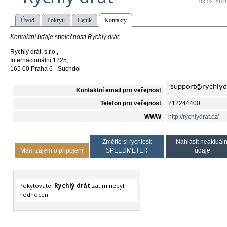
03.02.2019
Úvod
Pokrytí
Ceník
Kontakty
Kontaktní údaje společnosti Rychlý drát:
Rychlý drát, s.r.o.,
Internacionální 1225,
165 00 Praha 6 - Suchdol
Kontaktní email pro veřejnost
Telefon pro veřejnost
212244400
WWW
http://rychlydrat.cz/
Změřte si rychlost:
Nahlásit neaktuáln
Mám zájem o připojení
SPEEDMETER
údaje
Pokytovatel
Rychlý drát
zatím nebyl
hodnocen.