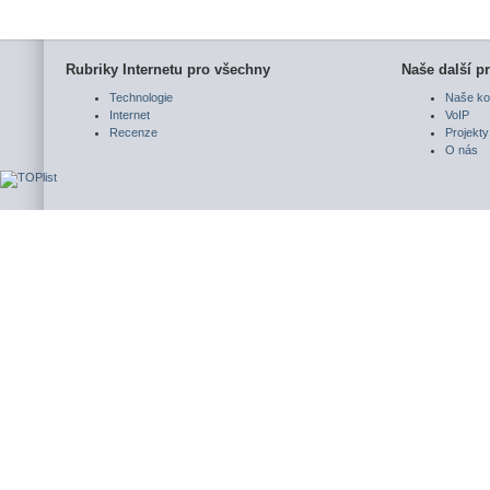
Rubriky Internetu pro všechny
Naše další pr
Technologie
Naše ko
Internet
VoIP
Recenze
Projekty
O nás