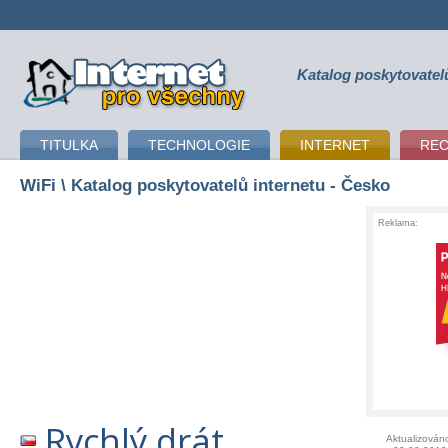
Katalog poskytovatel
připojení k internetu
TITULKA
TECHNOLOGIE
INTERNET
RE
WiFi
\ Katalog poskytovatelů internetu - Česko
Reklama:
Rychlý drát
Aktualizován