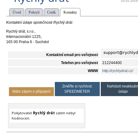
03.02.2019
Úvod
Pokrytí
Ceník
Kontakty
Kontaktní údaje společnosti Rychlý drát:
Rychlý drát, s.r.o.,
Internacionální 1225,
165 00 Praha 6 - Suchdol
Kontaktní email pro veřejnost
Telefon pro veřejnost
212244400
WWW
http://rychlydrat.cz/
Změřte si rychlost:
Nahlásit neaktuáln
Mám zájem o připojení
SPEEDMETER
údaje
Pokytovatel
Rychlý drát
zatím nebyl
hodnocen.