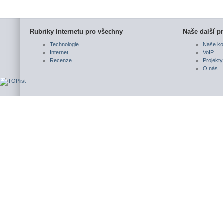
Rubriky Internetu pro všechny
Naše další pr
Technologie
Naše ko
Internet
VoIP
Recenze
Projekty
O nás