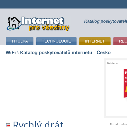
Katalog poskytovatel
připojení k internetu
TITULKA
TECHNOLOGIE
INTERNET
RE
WiFi
\ Katalog poskytovatelů internetu - Česko
Reklama:
Rychlý drát
Aktualizován