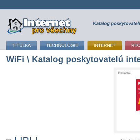
Katalog poskytovatel
připojení k internetu
TITULKA
TECHNOLOGIE
INTERNET
RE
WiFi
\ Katalog poskytovatelů int
Reklama: