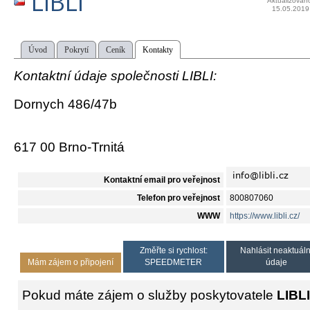
LIBLI
Aktualizován
15.05.2019
Úvod
Pokrytí
Ceník
Kontakty
Kontaktní údaje společnosti LIBLI:
Dornych 486/47b
617 00 Brno-Trnitá
Kontaktní email pro veřejnost
Telefon pro veřejnost
800807060
WWW
https://www.libli.cz/
Změřte si rychlost:
Nahlásit neaktuáln
Mám zájem o připojení
SPEEDMETER
údaje
Pokud máte zájem o služby poskytovatele
LIBLI