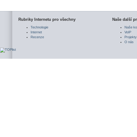
Rubriky Internetu pro všechny
Naše další pr
Technologie
Naše ko
Internet
VoIP
Recenze
Projekty
O nás