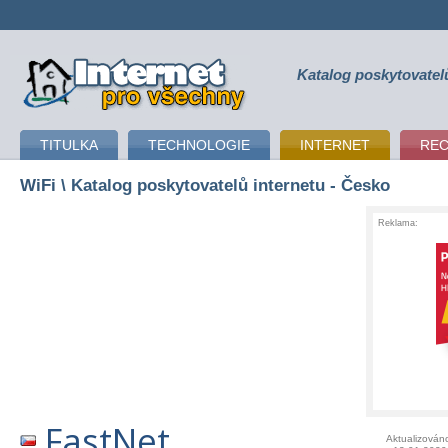
Katalog poskytovatel
připojení k internetu
TITULKA
TECHNOLOGIE
INTERNET
RE
WiFi
\ Katalog poskytovatelů internetu - Česko
Reklama:
FastNet
Aktualizován