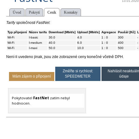
13.01.2020
Úvod
Pokrytí
Ceník
Kontakty
Tarify společnosti FastNet:
Typ připojení
Název tarifu
Download [Mbit/s]
Upload [Mbit/s]
Agregace
Paušál [Kč]
L
Wi-Fi
I-basic
30.0
4.0
1 : 0
300
-
Wi-Fi
I-medium
40.0
6.0
1 : 0
400
-
Wi-Fi
I-maxi
50.0
10.0
1 : 0
500
-
Není-li uvedeno jinak, jsou zde zobrazené ceny konečné včetně DPH.
Změřte si rychlost:
Nahlásit neaktuáln
Mám zájem o připojení
SPEEDMETER
údaje
Pokytovatel
FastNet
zatím nebyl
hodnocen.