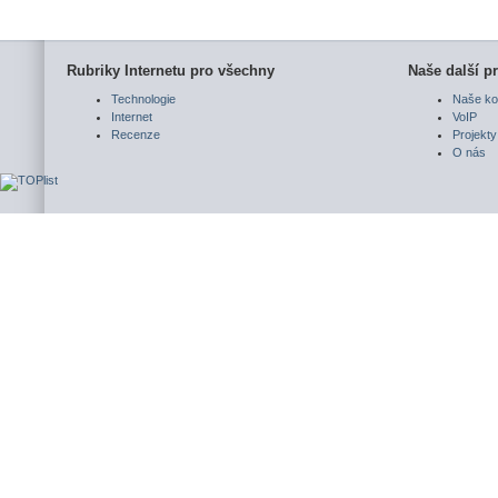
Rubriky Internetu pro všechny
Naše další pr
Technologie
Naše ko
Internet
VoIP
Recenze
Projekty
O nás