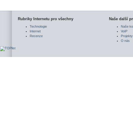
Rubriky Internetu pro všechny
Naše další pr
Technologie
Naše ko
Internet
VoIP
Recenze
Projekty
O nás