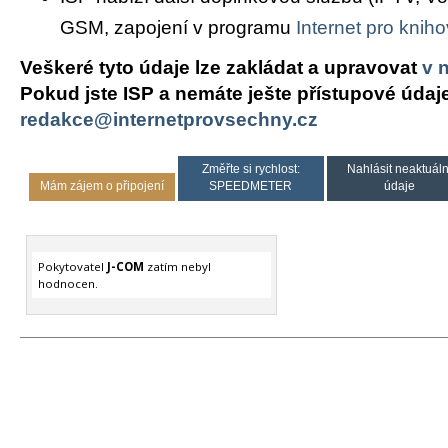
GSM, zapojení v programu
Internet pro knih
Veškeré tyto údaje lze zakládat a upravovat
v 
Pokud jste ISP a nemáte ješte přístupové údaj
redakce@internetprovsechny.cz
Změřte si rychlost:
Nahlásit neaktuáln
Mám zájem o připojení
SPEEDMETER
údaje
Pokytovatel
J-COM
zatím nebyl
hodnocen.