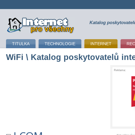
Katalog poskytovatel
připojení k internetu
TITULKA
TECHNOLOGIE
INTERNET
RE
WiFi
\ Katalog poskytovatelů int
Reklama: