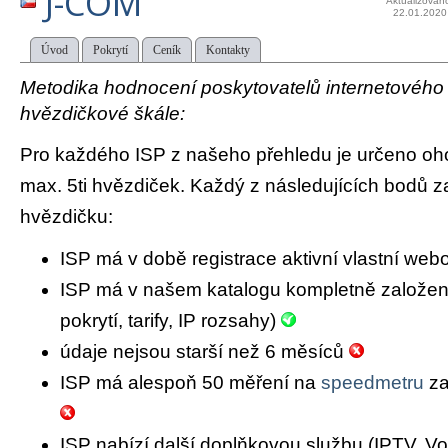
J-COM
Aktualizován
22.01.2020
Úvod
Pokrytí
Ceník
Kontakty
Metodika hodnocení poskytovatelů internetového př
hvězdičkové škále:
Pro každého ISP z našeho přehledu je určeno oh
max. 5ti hvězdiček. Každý z následujících bodů za
hvězdičku:
ISP má v době registrace aktivní vlastní we
ISP má v našem katalogu kompletně založený 
pokrytí, tarify, IP rozsahy)
údaje nejsou starší než 6 měsíců
ISP má alespoň 50 měření na
speedmetru
za
ISP nabízí další doplňkovou službu (IPTV, Vo