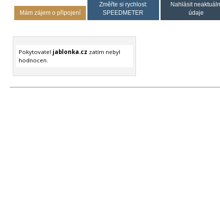
Změřte si rychlost:
Nahlásit neaktuáln
Mám zájem o připojení
SPEEDMETER
údaje
Pokytovatel
jablonka.cz
zatím nebyl
hodnocen.