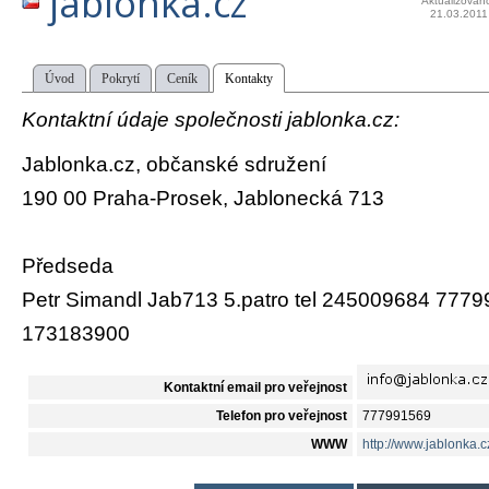
jablonka.cz
Aktualizován
21.03.2011
Úvod
Pokrytí
Ceník
Kontakty
Kontaktní údaje společnosti jablonka.cz:
Jablonka.cz, občanské sdružení
190 00 Praha-Prosek, Jablonecká 713
Předseda
Petr Simandl Jab713 5.patro tel 245009684 777
173183900
Kontaktní email pro veřejnost
Telefon pro veřejnost
777991569
WWW
http://www.jablonka.c