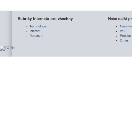
Rubriky Internetu pro všechny
Naše další pr
Technologie
Naše ko
Internet
VoIP
Recenze
Projekty
O nás