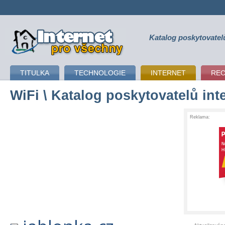
Katalog poskytovatel
připojení k internetu
TITULKA
TECHNOLOGIE
INTERNET
RE
WiFi
\ Katalog poskytovatelů int
Reklama: