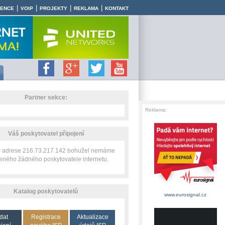
|
|
|
|
RENCE
VOIP
PROJEKTY
REKLAMA
KONTAKT
Partner sekce:
Reklama:
Váš poskytovatel připojení
IP adrese 216.73.217.142 bohužel nemáme
zeného žádného poskytovatele internetu.
Katalog poskytovatelů
www.eurosignal.cz
dat
Registrace
Aktualizace