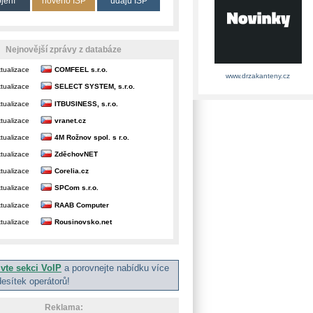
ojení
nového ISP
údajů ISP
Nejnovější zprávy z databáze
tualizace
COMFEEL s.r.o.
www.drzakanteny.cz
tualizace
SELECT SYSTEM, s.r.o.
tualizace
ITBUSINESS, s.r.o.
tualizace
vranet.cz
tualizace
4M Rožnov spol. s r.o.
tualizace
ZděchovNET
tualizace
Corelia.cz
tualizace
SPCom s.r.o.
tualizace
RAAB Computer
tualizace
Rousinovsko.net
ivte sekci VoIP
a porovnejte nabídku více
desítek operátorů!
Reklama: