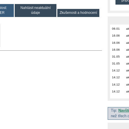
přip
lost:
Nahlásit neaktuální
ER
údaje
Zkušenosti a hodnocení
06.01
ak
16.06
ak
16.06
ak
16.06
ak
31.05
ak
31.05
ak
14.12
ak
14.12
ak
14.12
ak
14.12
ak
Tip:
Navšt
než třech 