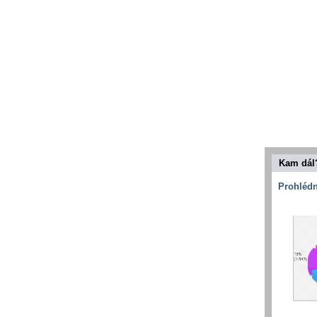
Kam dál
Prohlédn