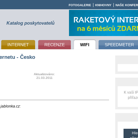
|
|
FOTOGALERIE
KNIHOVNY
NAŠE KONFE
Katalog poskytovatelů
INTERNET
RECENZE
WIFI
SPEEDMETER
ernetu - Česko
Aktualizováno:
21.03.2011
K vaší 
přiřa
 jablonka.cz:
Hle