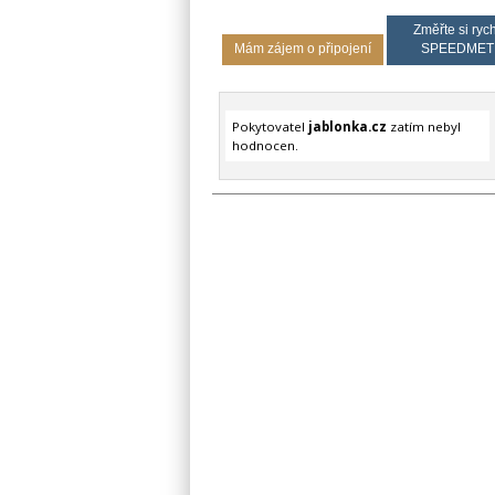
Změřte si rych
Mám zájem o připojení
SPEEDMET
Pokytovatel
jablonka.cz
zatím nebyl
hodnocen.