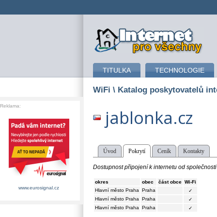
připojení k internetu
TITULKA
TECHNOLOGIE
WiFi
\ Katalog poskytovatelů int
Reklama:
jablonka.cz
Úvod
Pokrytí
Ceník
Kontakty
Dostupnost připojení k internetu od společnosti
okres
obec
část obce
Wi-Fi
www.eurosignal.cz
Hlavní město Praha
Praha
✓
Hlavní město Praha
Praha
✓
Hlavní město Praha
Praha
✓