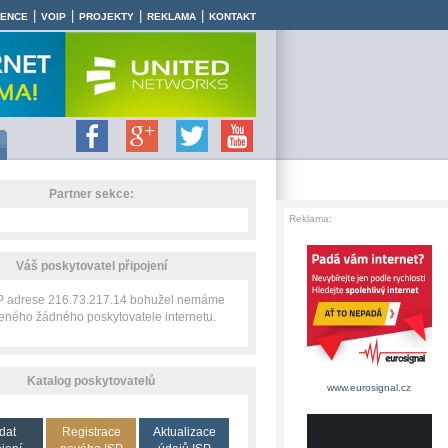
|
|
|
|
RENCE
VOIP
PROJEKTY
REKLAMA
KONTAKT
Partner sekce:
Reklama:
Váš poskytovatel připojení
IP adrese 216.73.217.14 bohužel nemáme
zeného žádného poskytovatele internetu.
Katalog poskytovatelů
www.eurosignal.cz
dat
Registrace
Aktualizace