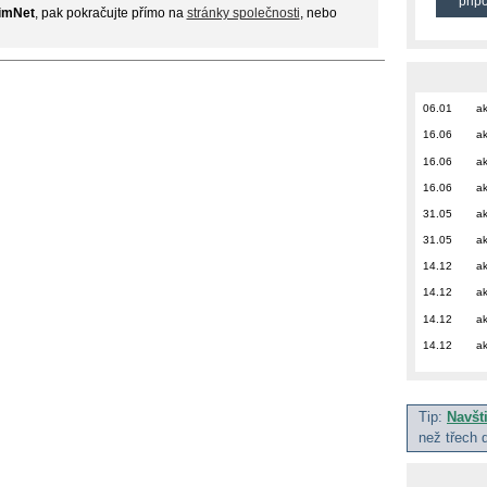
přip
imNet
, pak pokračujte přímo na
stránky společnosti
, nebo
06.01
ak
16.06
ak
16.06
ak
16.06
ak
31.05
ak
31.05
ak
14.12
ak
14.12
ak
14.12
ak
14.12
ak
Tip:
Navšt
než třech 