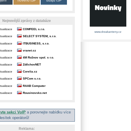
ojení
nového ISP
údajů ISP
Nejnovější zprávy z databáze
tualizace
COMFEEL s.r.o.
www.drzakanteny.cz
tualizace
SELECT SYSTEM, s.r.o.
tualizace
ITBUSINESS, s.r.o.
tualizace
vranet.cz
tualizace
4M Rožnov spol. s r.o.
tualizace
ZděchovNET
tualizace
Corelia.cz
tualizace
SPCom s.r.o.
tualizace
RAAB Computer
tualizace
Rousinovsko.net
ivte sekci VoIP
a porovnejte nabídku více
desítek operátorů!
Reklama: