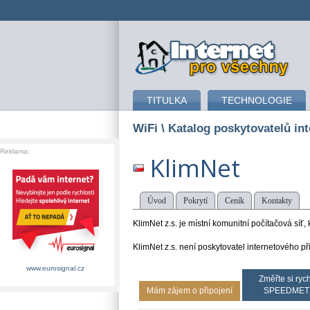
připojení k internetu
TITULKA
TECHNOLOGIE
WiFi
\ Katalog poskytovatelů int
Reklama:
KlimNet
Úvod
Pokrytí
Ceník
Kontakty
KlimNet z.s. je místní komunitní počítačová síť, k
KlimNet z.s. není poskytovatel internetového p
www.eurosignal.cz
Změřte si rych
Mám zájem o připojení
SPEEDMET