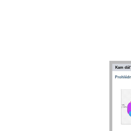
Kam dál
Prohlédn