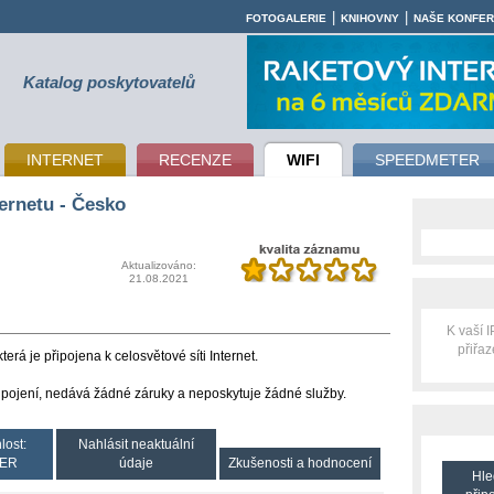
|
|
FOTOGALERIE
KNIHOVNY
NAŠE KONFE
Katalog poskytovatelů
INTERNET
RECENZE
WIFI
SPEEDMETER
ernetu - Česko
Aktualizováno:
21.08.2021
K vaší 
přiřa
terá je připojena k celosvětové síti Internet.
řipojení, nedává žádné záruky a neposkytuje žádné služby.
lost:
Nahlásit neaktuální
ER
údaje
Zkušenosti a hodnocení
Hle