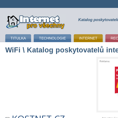
Katalog poskytovatel
připojení k internetu
TITULKA
TECHNOLOGIE
INTERNET
RE
WiFi
\ Katalog poskytovatelů int
Reklama: