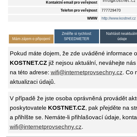
Kontaktní email pro veřejnost
Telefon pro veřejnost
777729470
WWW
http://www.kostnet.cz
Změřte si rychlost:
Nahlásit neaktuáln
Mám zájem o připojení
SPEEDMETER
údaje
Pokud máte dojem, že zde uváděné informace o 
KOSTNET.CZ
již nejsou aktuální, neváhejte nás
na této adrese:
wifi@internetprovsechny.cz
. Co 
aktualizaci údajů.
V případě že jste osoba oprávněná provádět akt
poskytovatele
KOSTNET.CZ
, pak přejděte na s
a přihlšte se. Nemáte-li přihlašovací údaje, konta
wifi@internetprovsechny.cz
.