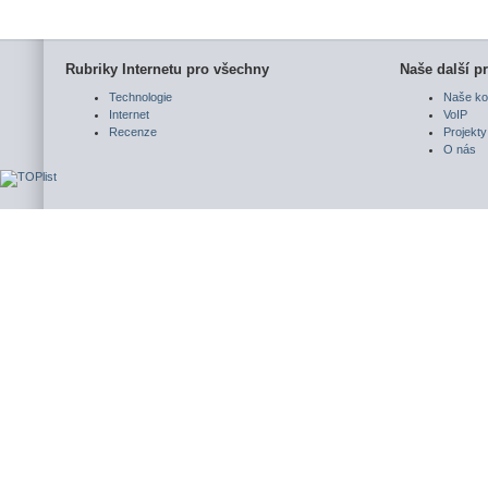
Rubriky Internetu pro všechny
Naše další pr
Technologie
Naše ko
Internet
VoIP
Recenze
Projekty
O nás