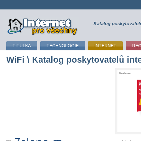
Katalog poskytovatel
připojení k internetu
TITULKA
TECHNOLOGIE
INTERNET
RE
WiFi
\ Katalog poskytovatelů int
Reklama: