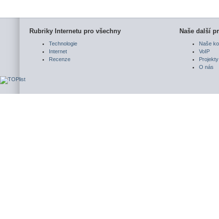
Rubriky Internetu pro všechny
Naše další pr
Technologie
Naše ko
Internet
VoIP
Recenze
Projekty
O nás