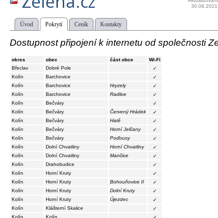
Zelena.cz
Aktualizován
30.08.2021
Úvod
Pokrytí
Ceník
Kontakty
Dostupnost připojení k internetu od společnosti Z
okres
obec
část obce
Wi-Fi
Břeclav
Dobré Pole
✓
Kolín
Barchovice
✓
Kolín
Barchovice
Hryzely
✓
Kolín
Barchovice
Radlice
✓
Kolín
Bečváry
✓
Kolín
Bečváry
Červený Hrádek
✓
Kolín
Bečváry
Hatě
✓
Kolín
Bečváry
Horní Jelčany
✓
Kolín
Bečváry
Poďousy
✓
Kolín
Dolní Chvatliny
Horní Chvatliny
✓
Kolín
Dolní Chvatliny
Mančice
✓
Kolín
Drahobudice
✓
Kolín
Horní Kruty
✓
Kolín
Horní Kruty
Bohouňovice II
✓
Kolín
Horní Kruty
Dolní Kruty
✓
Kolín
Horní Kruty
Újezdec
✓
Kolín
Klášterní Skalice
✓
Kolín
Kolín
✓