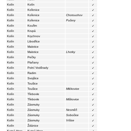
Kolín
Kolín
✓
Kolín
Kořenice
✓
Kolín
Kořenice
Chotouchov
✓
Kolín
Kořenice
Pučery
✓
Kolín
Kouřim
✓
Kolín
Krupá
✓
Kolín
Krychnov
✓
Kolín
Libodřice
✓
Kolín
Malotice
✓
Kolín
Malotice
Lhotky
✓
Kolín
Pečky
✓
Kolín
Plaňany
✓
Kolín
Polní Voděrady
✓
Kolín
Radim
✓
Kolín
Svojšice
✓
Kolín
Toušice
✓
Kolín
Toušice
Mlékovice
✓
Kolín
Třebovle
✓
Kolín
Třebovle
Miškovice
✓
Kolín
Zásmuky
✓
Kolín
Zásmuky
Nesměň
✓
Kolín
Zásmuky
Sobočice
✓
Kolín
Zásmuky
Vršice
✓
Kolín
Ždánice
✓
Kutná Hora
Kutná Hora