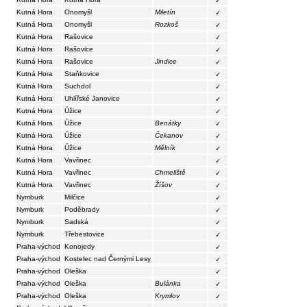
✓
Kutná Hora
Onomyšl
Miletín
✓
Kutná Hora
Onomyšl
Rozkoš
✓
Kutná Hora
Rašovice
✓
Kutná Hora
Rašovice
✓
Kutná Hora
Rašovice
Jindice
✓
Kutná Hora
Staňkovice
✓
Kutná Hora
Suchdol
✓
Kutná Hora
Uhlířské Janovice
✓
Kutná Hora
Úžice
✓
Kutná Hora
Úžice
Benátky
✓
Kutná Hora
Úžice
Čekanov
✓
Kutná Hora
Úžice
Mělník
✓
Kutná Hora
Vavřinec
✓
Kutná Hora
Vavřinec
Chmeliště
✓
Kutná Hora
Vavřinec
Žíšov
✓
Nymburk
Milčice
✓
Nymburk
Poděbrady
✓
Nymburk
Sadská
✓
Nymburk
Třebestovice
✓
Praha-východ
Konojedy
✓
Praha-východ
Kostelec nad Černými Lesy
✓
Praha-východ
Oleška
✓
Praha-východ
Oleška
Bulánka
✓
Praha-východ
Oleška
Krymlov
✓