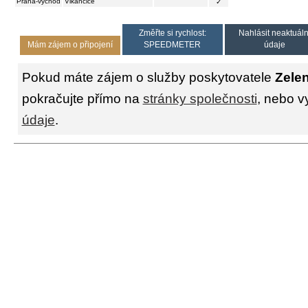
Praha-východ
Vlkančice
✓
Změřte si rychlost:
Nahlásit neaktuáln
Mám zájem o připojení
SPEEDMETER
údaje
Pokud máte zájem o služby poskytovatele
Zele
pokračujte přímo na
stránky společnosti
, nebo v
údaje
.