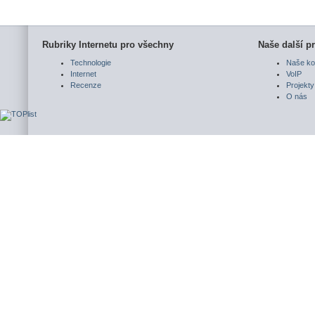
Rubriky Internetu pro všechny
Naše další pr
Technologie
Naše ko
Internet
VoIP
Recenze
Projekty
O nás