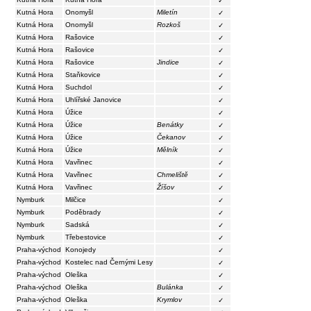
✓
Kutná Hora
Onomyšl
Miletín
✓
Kutná Hora
Onomyšl
Rozkoš
✓
Kutná Hora
Rašovice
✓
Kutná Hora
Rašovice
✓
Kutná Hora
Rašovice
Jindice
✓
Kutná Hora
Staňkovice
✓
Kutná Hora
Suchdol
✓
Kutná Hora
Uhlířské Janovice
✓
Kutná Hora
Úžice
✓
Kutná Hora
Úžice
Benátky
✓
Kutná Hora
Úžice
Čekanov
✓
Kutná Hora
Úžice
Mělník
✓
Kutná Hora
Vavřinec
✓
Kutná Hora
Vavřinec
Chmeliště
✓
Kutná Hora
Vavřinec
Žíšov
✓
Nymburk
Milčice
✓
Nymburk
Poděbrady
✓
Nymburk
Sadská
✓
Nymburk
Třebestovice
✓
Praha-východ
Konojedy
✓
Praha-východ
Kostelec nad Černými Lesy
✓
Praha-východ
Oleška
✓
Praha-východ
Oleška
Bulánka
✓
Praha-východ
Oleška
Krymlov
✓