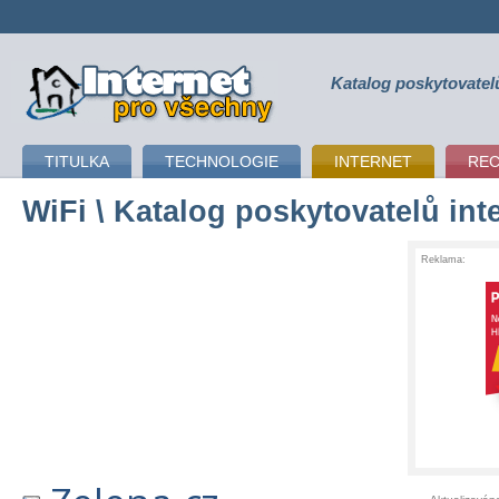
Katalog poskytovatel
připojení k internetu
TITULKA
TECHNOLOGIE
INTERNET
RE
WiFi
\ Katalog poskytovatelů int
Reklama: