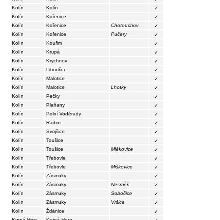
Kolín
Kolín
✓
Kolín
Kořenice
✓
Kolín
Kořenice
Chotouchov
✓
Kolín
Kořenice
Pučery
✓
Kolín
Kouřim
✓
Kolín
Krupá
✓
Kolín
Krychnov
✓
Kolín
Libodřice
✓
Kolín
Malotice
✓
Kolín
Malotice
Lhotky
✓
Kolín
Pečky
✓
Kolín
Plaňany
✓
Kolín
Polní Voděrady
✓
Kolín
Radim
✓
Kolín
Svojšice
✓
Kolín
Toušice
✓
Kolín
Toušice
Mlékovice
✓
Kolín
Třebovle
✓
Kolín
Třebovle
Miškovice
✓
Kolín
Zásmuky
✓
Kolín
Zásmuky
Nesměň
✓
Kolín
Zásmuky
Sobočice
✓
Kolín
Zásmuky
Vršice
✓
Kolín
Ždánice
✓
Kutná Hora
Kutná Hora