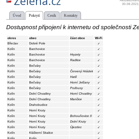
Zelena.cz
Aktualizován
30.08.2021
Úvod
Pokrytí
Ceník
Kontakty
Dostupnost připojení k internetu od společnosti Z
okres
obec
část obce
Wi-Fi
Břeclav
Dobré Pole
✓
Kolín
Barchovice
✓
Kolín
Barchovice
Hryzely
✓
Kolín
Barchovice
Radlice
✓
Kolín
Bečváry
✓
Kolín
Bečváry
Červený Hrádek
✓
Kolín
Bečváry
Hatě
✓
Kolín
Bečváry
Horní Jelčany
✓
Kolín
Bečváry
Poďousy
✓
Kolín
Dolní Chvatliny
Horní Chvatliny
✓
Kolín
Dolní Chvatliny
Mančice
✓
Kolín
Drahobudice
✓
Kolín
Horní Kruty
✓
Kolín
Horní Kruty
Bohouňovice II
✓
Kolín
Horní Kruty
Dolní Kruty
✓
Kolín
Horní Kruty
Újezdec
✓
Kolín
Klášterní Skalice
✓
Kolín
Kolín
✓