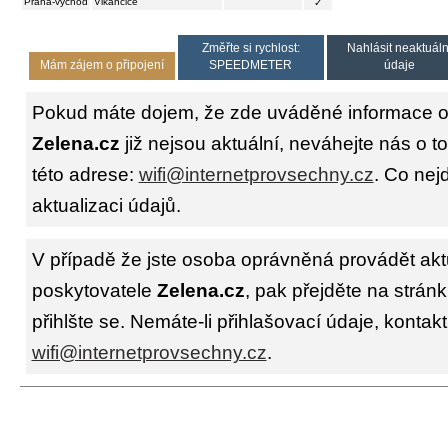
Praha-východ
Vlkančice
✓
Změřte si rychlost:
Nahlásit neaktuáln
Mám zájem o připojení
SPEEDMETER
údaje
Pokud máte dojem, že zde uváděné informace o 
Zelena.cz
již nejsou aktuální, neváhejte nás o t
této adrese:
wifi@internetprovsechny.cz
. Co nejd
aktualizaci údajů.
V případě že jste osoba oprávněná provádět akt
poskytovatele
Zelena.cz
, pak přejděte na strán
přihlšte se. Nemáte-li přihlašovací údaje, kontakt
wifi@internetprovsechny.cz
.