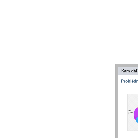
Kam dál
Prohlédn