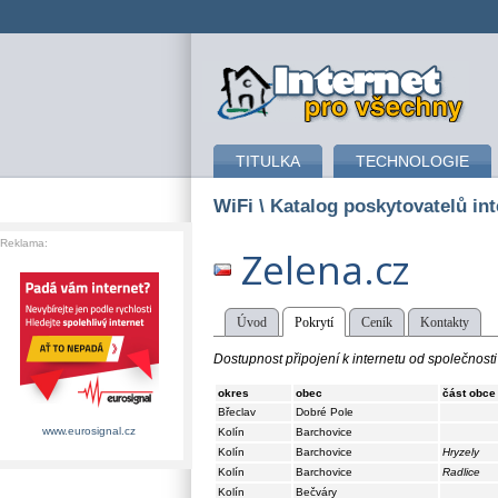
připojení k internetu
TITULKA
TECHNOLOGIE
WiFi
\ Katalog poskytovatelů int
Reklama:
Zelena.cz
Úvod
Pokrytí
Ceník
Kontakty
Dostupnost připojení k internetu od společnosti
okres
obec
část obce
Břeclav
Dobré Pole
www.eurosignal.cz
Kolín
Barchovice
Kolín
Barchovice
Hryzely
Kolín
Barchovice
Radlice
Kolín
Bečváry