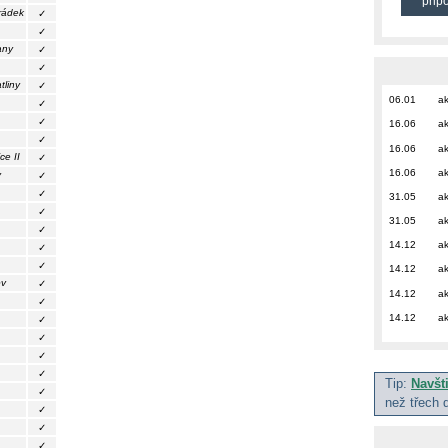
přip
rádek
✓
✓
any
✓
✓
tliny
✓
06.01
ak
✓
✓
16.06
ak
✓
16.06
ak
e II
✓
16.06
ak
y
✓
✓
31.05
ak
✓
31.05
ak
✓
14.12
ak
✓
✓
14.12
ak
ov
✓
14.12
ak
✓
14.12
ak
✓
✓
✓
✓
Tip:
Navšt
✓
než třech 
✓
✓
✓