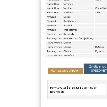
Kutná Hora
Vavřinec
Kutná Hora
Vavřinec
Chmeliště
Kutná Hora
Vavřinec
Žíšov
Nymburk
Milčice
Nymburk
Poděbrady
Nymburk
Sadská
Nymburk
Třebestovice
Praha-východ
Konojedy
Praha-východ
Kostelec nad Černými Lesy
Praha-východ
Oleška
Praha-východ
Oleška
Bulánka
Praha-východ
Oleška
Krymlov
Praha-východ
Vlkančice
Změřte si rych
Mám zájem o připojení
SPEEDMET
Pokytovatel
Zelena.cz
zatím nebyl
hodnocen.