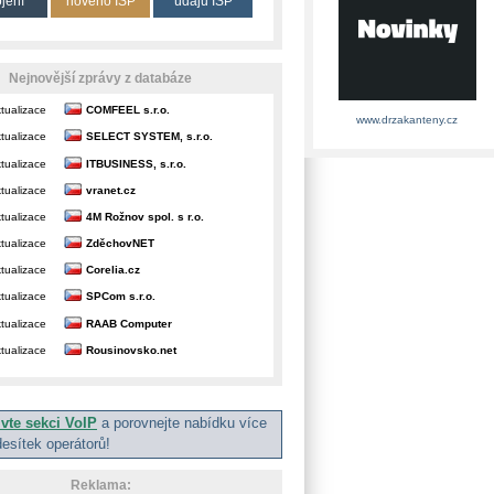
ojení
nového ISP
údajů ISP
Nejnovější zprávy z databáze
tualizace
COMFEEL s.r.o.
www.drzakanteny.cz
tualizace
SELECT SYSTEM, s.r.o.
tualizace
ITBUSINESS, s.r.o.
tualizace
vranet.cz
tualizace
4M Rožnov spol. s r.o.
tualizace
ZděchovNET
tualizace
Corelia.cz
tualizace
SPCom s.r.o.
tualizace
RAAB Computer
tualizace
Rousinovsko.net
ivte sekci VoIP
a porovnejte nabídku více
desítek operátorů!
Reklama: