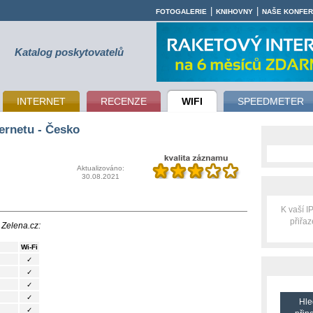
|
|
FOTOGALERIE
KNIHOVNY
NAŠE KONFE
Katalog poskytovatelů
INTERNET
RECENZE
WIFI
SPEEDMETER
ernetu - Česko
Aktualizováno:
30.08.2021
K vaší 
přiřa
 Zelena.cz:
Wi-Fi
✓
✓
✓
✓
Hle
✓