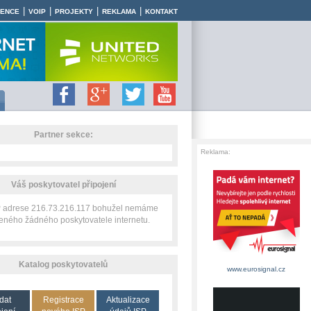
|
|
|
|
RENCE
VOIP
PROJEKTY
REKLAMA
KONTAKT
Partner sekce:
Reklama:
Váš poskytovatel připojení
IP adrese 216.73.216.117 bohužel nemáme
zeného žádného poskytovatele internetu.
Katalog poskytovatelů
www.eurosignal.cz
dat
Registrace
Aktualizace