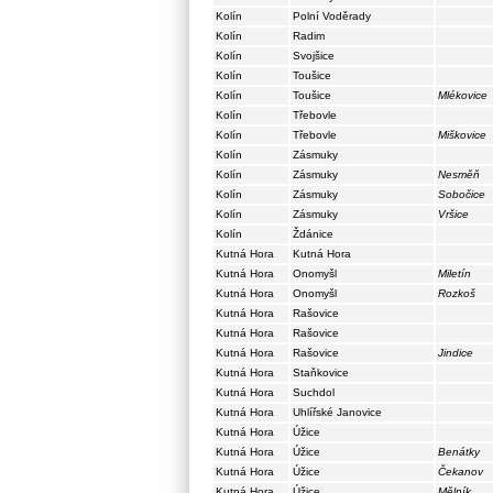
Kolín
Polní Voděrady
Kolín
Radim
Kolín
Svojšice
Kolín
Toušice
Kolín
Toušice
Mlékovice
Kolín
Třebovle
Kolín
Třebovle
Miškovice
Kolín
Zásmuky
Kolín
Zásmuky
Nesměň
Kolín
Zásmuky
Sobočice
Kolín
Zásmuky
Vršice
Kolín
Ždánice
Kutná Hora
Kutná Hora
Kutná Hora
Onomyšl
Miletín
Kutná Hora
Onomyšl
Rozkoš
Kutná Hora
Rašovice
Kutná Hora
Rašovice
Kutná Hora
Rašovice
Jindice
Kutná Hora
Staňkovice
Kutná Hora
Suchdol
Kutná Hora
Uhlířské Janovice
Kutná Hora
Úžice
Kutná Hora
Úžice
Benátky
Kutná Hora
Úžice
Čekanov
Kutná Hora
Úžice
Mělník