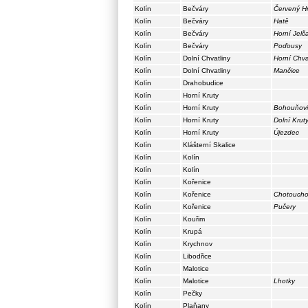
Kolín
Bečváry
Červený H
Kolín
Bečváry
Hatě
Kolín
Bečváry
Horní Jelč
Kolín
Bečváry
Poďousy
Kolín
Dolní Chvatliny
Horní Chva
Kolín
Dolní Chvatliny
Mančice
Kolín
Drahobudice
Kolín
Horní Kruty
Kolín
Horní Kruty
Bohouňovic
Kolín
Horní Kruty
Dolní Krut
Kolín
Horní Kruty
Újezdec
Kolín
Klášterní Skalice
Kolín
Kolín
Kolín
Kolín
Kolín
Kořenice
Kolín
Kořenice
Chotouch
Kolín
Kořenice
Pučery
Kolín
Kouřim
Kolín
Krupá
Kolín
Krychnov
Kolín
Libodřice
Kolín
Malotice
Kolín
Malotice
Lhotky
Kolín
Pečky
Kolín
Plaňany