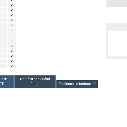
✓
✓
✓
✓
✓
✓
✓
✓
✓
✓
✓
✓
✓
lost:
Nahlásit neaktuální
ER
údaje
Zkušenosti a hodnocení