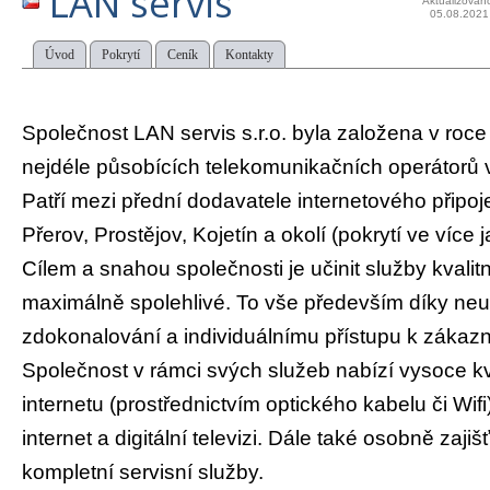
LAN servis
Aktualizován
05.08.2021
Úvod
Pokrytí
Ceník
Kontakty
Společnost LAN servis s.r.o. byla založena v roce
nejdéle působících telekomunikačních operátorů 
Patří mezi přední dodavatele internetového připoj
Přerov, Prostějov, Kojetín a okolí (pokrytí ve více j
Cílem a snahou společnosti je učinit služby kvalitn
maximálně spolehlivé. To vše především díky neu
zdokonalování a individuálnímu přístupu k zákaz
Společnost v rámci svých služeb nabízí vysoce kva
internetu (prostřednictvím optického kabelu či Wifi
internet a digitální televizi. Dále také osobně zajiš
kompletní servisní služby.