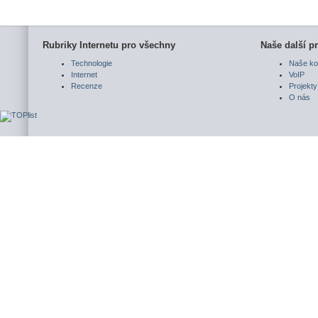
Rubriky Internetu pro všechny
Naše další pr
Technologie
Naše ko
Internet
VoIP
Recenze
Projekty
O nás