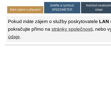
Změřte si rychlost:
Nahlásit neaktuáln
Mám zájem o připojení
SPEEDMETER
údaje
Pokud máte zájem o služby poskytovatele
LAN 
pokračujte přímo na
stránky společnosti
, nebo v
údaje
.