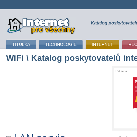
Katalog poskytovatel
připojení k internetu
TITULKA
TECHNOLOGIE
INTERNET
RE
WiFi
\ Katalog poskytovatelů int
Reklama: