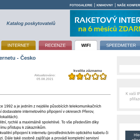
|
|
FOTOGALERIE
KNIHOVNY
NAŠE KONFE
Katalog poskytovatelů
INTERNET
RECENZE
WIFI
SPEEDMETER
ernetu - Česko
Aktualizováno:
05.08.2021
K vaší 
přiřa
oce 1992 a je jedním z nejdéle působících telekomunikačních
í dodavatele internetového připojení v okresech Přerov,
lokalitách).
litní, rychlé a maximálně spolehlivé. To vše především díky
nímu přístupu k zákazníkům.
valitní připojení k internetu (prostřednictvím optického kabelu či
Hle
evizi. Dále také osobně zajišťuje a provádí kompletní servisní