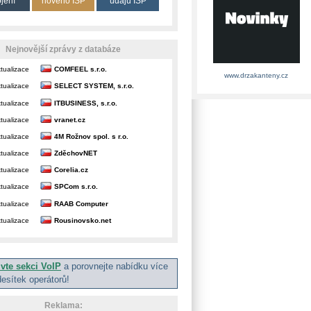
ojení
nového ISP
údajů ISP
Nejnovější zprávy z databáze
tualizace
COMFEEL s.r.o.
www.drzakanteny.cz
tualizace
SELECT SYSTEM, s.r.o.
tualizace
ITBUSINESS, s.r.o.
tualizace
vranet.cz
tualizace
4M Rožnov spol. s r.o.
tualizace
ZděchovNET
tualizace
Corelia.cz
tualizace
SPCom s.r.o.
tualizace
RAAB Computer
tualizace
Rousinovsko.net
ivte sekci VoIP
a porovnejte nabídku více
desítek operátorů!
Reklama: