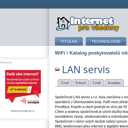
připojení k internetu
TITULKA
TECHNOLOGIE
WiFi
\ Katalog poskytovatelů int
Reklama:
LAN servis
Úvod
Pokrytí
Ceník
Kontakty
Společnost LAN servis s.r.o. byla založena v r
operátorů v Olomouckém kraji. Patří mezi předn
Prostějov, Kojetín a okolí (pokrytí ve více jak 50 
www.eurosignal.cz
Cílem a snahou společnosti je učinit služby kva
neustálému vývoji, zdokonalování a individuál
Společnost v rámci svých služeb nabízí vysoce k
Wifi), telefonování přes internet a digitální tel