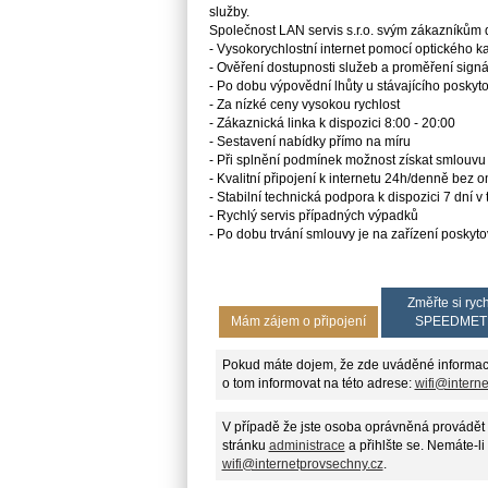
služby.
Společnost LAN servis s.r.o. svým zákazníkům d
- Vysokorychlostní internet pomocí optického k
- Ověření dostupnosti služeb a proměření si
- Po dobu výpovědní lhůty u stávajícího posky
- Za nízké ceny vysokou rychlost
- Zákaznická linka k dispozici 8:00 - 20:00
- Sestavení nabídky přímo na míru
- Při splnění podmínek možnost získat smlo
- Kvalitní připojení k internetu 24h/denně bez
- Stabilní technická podpora k dispozici 7 dní 
- Rychlý servis případných výpadků
- Po dobu trvání smlouvy je na zařízení poskyt
Změřte si rych
Mám zájem o připojení
SPEEDMET
Pokud máte dojem, že zde uváděné informac
o tom informovat na této adrese:
wifi@intern
V případě že jste osoba oprávněná provádět 
stránku
administrace
a přihlšte se. Nemáte-li
wifi@internetprovsechny.cz
.