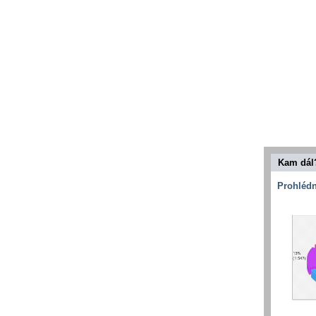
Kam dál
Prohlédn