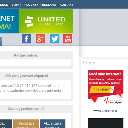
|
|
|
|
RENCE
VOIP
PROJEKTY
REKLAMA
KONTAKT
Partner sekce:
Reklama:
Váš poskytovatel připojení
IP adrese 216.73.216.137 bohužel nemáme
zeného žádného poskytovatele internetu.
Katalog poskytovatelů
www.eurosignal.cz
dat
Registrace
Aktualizace