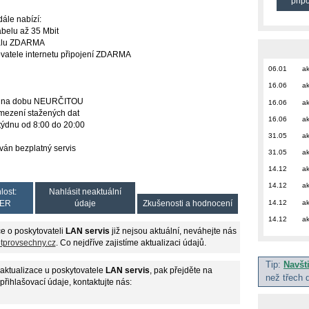
přip
ále nabízí:
abelu až 35 Mbit
gnálu ZDARMA
tovatele internetu připojení ZDARMA
06.01
ak
16.06
ak
uvu na dobu NEURČITOU
16.06
ak
 omezení stažených dat
16.06
ak
v týdnu od 8:00 do 20:00
31.05
ak
ován bezplatný servis
31.05
ak
14.12
ak
14.12
ak
lost:
Nahlásit neaktuální
14.12
ak
ER
údaje
Zkušenosti a hodnocení
14.12
ak
e o poskytovateli
LAN servis
již nejsou aktuální, neváhejte nás
etprovsechny.cz
. Co nejdříve zajistíme aktualizaci údajů.
Tip:
Navšt
aktualizace u poskytovatele
LAN servis
, pak přejděte na
než třech 
 přihlašovací údaje, kontaktujte nás: