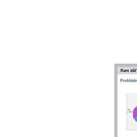
Kam dál
Prohlédn