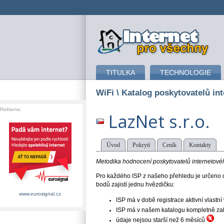
připojení k internetu
TITULKA
TECHNOLOGIE
WiFi
\ Katalog poskytovatelů int
Reklama:
LazNet s.r.o.
Úvod
Pokrytí
Ceník
Kontakty
Metodika hodnocení poskytovatelů internetového
Pro každého ISP z našeho přehledu je určeno o
bodů zajistí jednu hvězdičku:
www.eurosignal.cz
ISP má v době registrace aktivní vlast
ISP má v našem katalogu kompletně založe
údaje nejsou starší než 6 měsíců