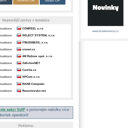
ojení
nového ISP
údajů ISP
Nejnovější zprávy z databáze
tualizace
COMFEEL s.r.o.
www.drzakanteny.cz
tualizace
SELECT SYSTEM, s.r.o.
tualizace
ITBUSINESS, s.r.o.
tualizace
vranet.cz
tualizace
4M Rožnov spol. s r.o.
tualizace
ZděchovNET
tualizace
Corelia.cz
tualizace
SPCom s.r.o.
tualizace
RAAB Computer
tualizace
Rousinovsko.net
ivte sekci VoIP
a porovnejte nabídku více
desítek operátorů!
Reklama: