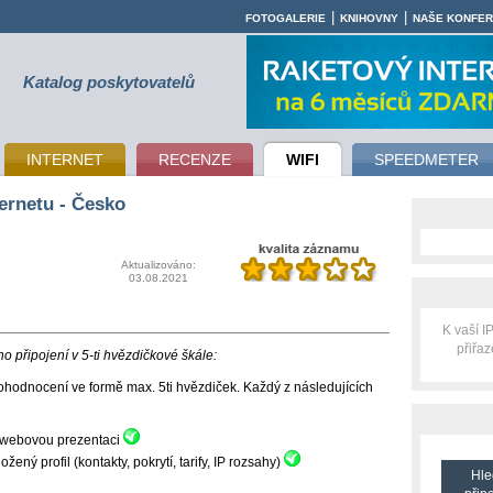
|
|
FOTOGALERIE
KNIHOVNY
NAŠE KONFE
Katalog poskytovatelů
INTERNET
RECENZE
WIFI
SPEEDMETER
ernetu - Česko
Aktualizováno:
03.08.2021
K vaší 
přiřa
 připojení v 5-ti hvězdičkové škále:
hodnocení ve formě max. 5ti hvězdiček. Každý z následujících
ní webovou prezentaci
ný profil (kontakty, pokrytí, tarify, IP rozsahy)
Hle