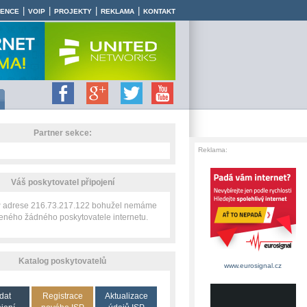
|
|
|
|
RENCE
VOIP
PROJEKTY
REKLAMA
KONTAKT
Partner sekce:
Reklama:
Váš poskytovatel připojení
IP adrese 216.73.217.122 bohužel nemáme
zeného žádného poskytovatele internetu.
Katalog poskytovatelů
www.eurosignal.cz
dat
Registrace
Aktualizace