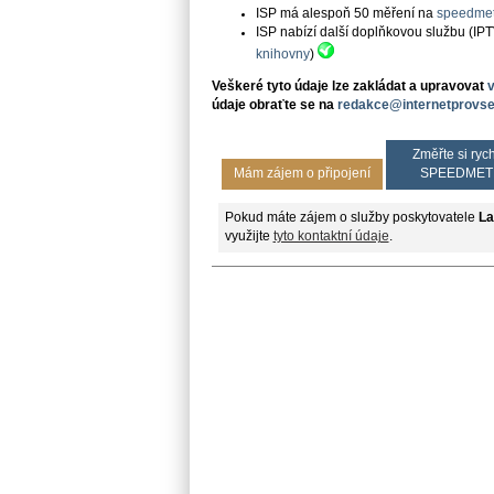
ISP má alespoň 50 měření na
speedmet
ISP nabízí další doplňkovou službu (IP
knihovny
)
Veškeré tyto údaje lze zakládat a upravovat
údaje obraťte se na
redakce@internetprovse
Změřte si rych
Mám zájem o připojení
SPEEDMET
Pokud máte zájem o služby poskytovatele
La
využijte
tyto kontaktní údaje
.