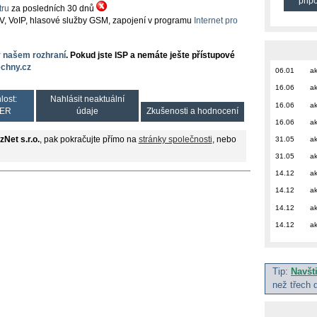
přip
ru
za posledních 30 dnů
TV, VoIP, hlasové služby GSM, zapojení v programu
Internet pro
v našem rozhraní
. Pokud jste ISP a nemáte ješte přístupové
chny.cz
06.01
ak
16.06
ak
lost:
Nahlásit neaktuální
16.06
ak
ER
údaje
Zkušenosti a hodnocení
16.06
ak
31.05
ak
zNet s.r.o.
, pak pokračujte přímo na
stránky společnosti
, nebo
31.05
ak
14.12
ak
14.12
ak
14.12
ak
14.12
ak
Tip:
Navšt
než třech 