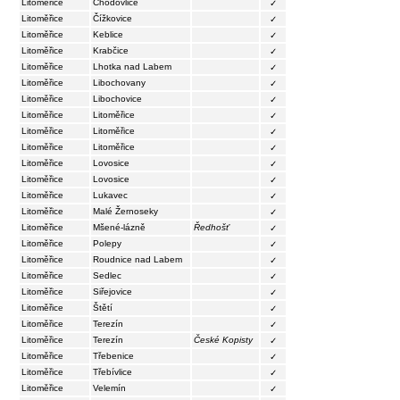
Litoměřice
Chodovlice
✓
Litoměřice
Čížkovice
✓
Litoměřice
Keblice
✓
Litoměřice
Krabčice
✓
Litoměřice
Lhotka nad Labem
✓
Litoměřice
Libochovany
✓
Litoměřice
Libochovice
✓
Litoměřice
Litoměřice
✓
Litoměřice
Litoměřice
✓
Litoměřice
Litoměřice
✓
Litoměřice
Lovosice
✓
Litoměřice
Lovosice
✓
Litoměřice
Lukavec
✓
Litoměřice
Malé Žernoseky
✓
Litoměřice
Mšené-lázně
Ředhošť
✓
Litoměřice
Polepy
✓
Litoměřice
Roudnice nad Labem
✓
Litoměřice
Sedlec
✓
Litoměřice
Siřejovice
✓
Litoměřice
Štětí
✓
Litoměřice
Terezín
✓
Litoměřice
Terezín
České Kopisty
✓
Litoměřice
Třebenice
✓
Litoměřice
Třebívlice
✓
Litoměřice
Velemín
✓