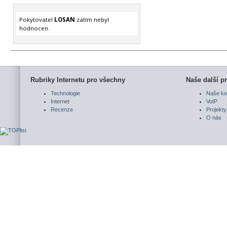
Pokytovatel
LOSAN
zatím nebyl
hodnocen.
Rubriky Internetu pro všechny
Naše další pr
Technologie
Naše ko
Internet
VoIP
Recenze
Projekty
O nás