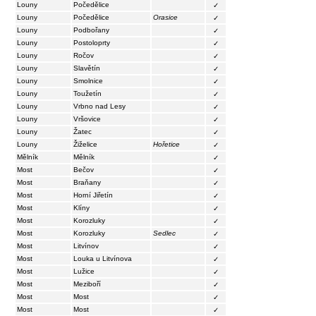
Louny
Počedělice
✓
Louny
Počedělice
Orasice
✓
Louny
Podbořany
✓
Louny
Postoloprty
✓
Louny
Ročov
✓
Louny
Slavětín
✓
Louny
Smolnice
✓
Louny
Toužetín
✓
Louny
Vrbno nad Lesy
✓
Louny
Vršovice
✓
Louny
Žatec
✓
Louny
Žiželice
Hořetice
✓
Mělník
Mělník
✓
Most
Bečov
✓
Most
Braňany
✓
Most
Horní Jiřetín
✓
Most
Klíny
✓
Most
Korozluky
✓
Most
Korozluky
Sedlec
✓
Most
Litvínov
✓
Most
Louka u Litvínova
✓
Most
Lužice
✓
Most
Meziboří
✓
Most
Most
✓
Most
Most
✓