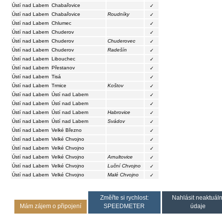
Ústí nad Labem
Chabařovice
✓
Ústí nad Labem
Chabařovice
Roudníky
✓
Ústí nad Labem
Chlumec
✓
Ústí nad Labem
Chuderov
✓
Ústí nad Labem
Chuderov
Chuderovec
✓
Ústí nad Labem
Chuderov
Radešín
✓
Ústí nad Labem
Libouchec
✓
Ústí nad Labem
Přestanov
✓
Ústí nad Labem
Tisá
✓
Ústí nad Labem
Trmice
Koštov
✓
Ústí nad Labem
Ústí nad Labem
✓
Ústí nad Labem
Ústí nad Labem
✓
Ústí nad Labem
Ústí nad Labem
Habrovice
✓
Ústí nad Labem
Ústí nad Labem
Svádov
✓
Ústí nad Labem
Velké Březno
✓
Ústí nad Labem
Velké Chvojno
✓
Ústí nad Labem
Velké Chvojno
✓
Ústí nad Labem
Velké Chvojno
Arnultovice
✓
Ústí nad Labem
Velké Chvojno
Luční Chvojno
✓
Ústí nad Labem
Velké Chvojno
Malé Chvojno
✓
Změřte si rychlost:
Nahlásit neaktuáln
Mám zájem o připojení
SPEEDMETER
údaje