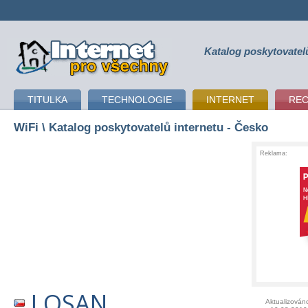
Katalog poskytovatel
připojení k internetu
TITULKA
TECHNOLOGIE
INTERNET
RE
WiFi
\ Katalog poskytovatelů internetu - Česko
Reklama:
LOSAN
Aktualizován