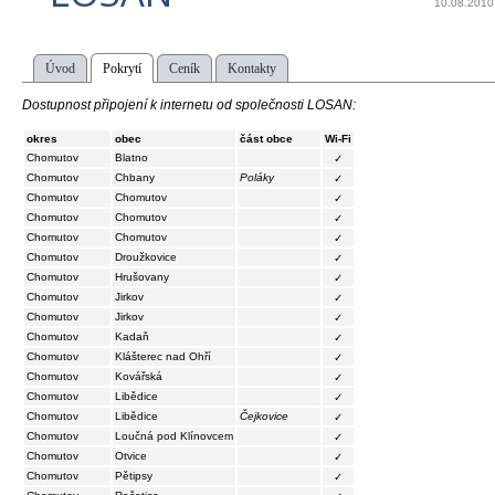
10.08.2010
Úvod
Pokrytí
Ceník
Kontakty
Dostupnost připojení k internetu od společnosti LOSAN:
okres
obec
část obce
Wi-Fi
Chomutov
Blatno
✓
Chomutov
Chbany
Poláky
✓
Chomutov
Chomutov
✓
Chomutov
Chomutov
✓
Chomutov
Chomutov
✓
Chomutov
Droužkovice
✓
Chomutov
Hrušovany
✓
Chomutov
Jirkov
✓
Chomutov
Jirkov
✓
Chomutov
Kadaň
✓
Chomutov
Klášterec nad Ohří
✓
Chomutov
Kovářská
✓
Chomutov
Libědice
✓
Chomutov
Libědice
Čejkovice
✓
Chomutov
Loučná pod Klínovcem
✓
Chomutov
Otvice
✓
Chomutov
Pětipsy
✓