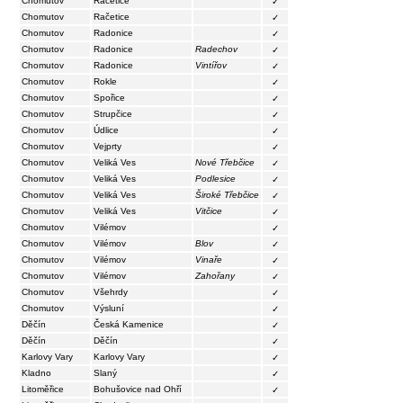
Chomutov
Račetice
✓
Chomutov
Račetice
✓
Chomutov
Radonice
✓
Chomutov
Radonice
Radechov
✓
Chomutov
Radonice
Vintířov
✓
Chomutov
Rokle
✓
Chomutov
Spořice
✓
Chomutov
Strupčice
✓
Chomutov
Údlice
✓
Chomutov
Vejprty
✓
Chomutov
Veliká Ves
Nové Třebčice
✓
Chomutov
Veliká Ves
Podlesice
✓
Chomutov
Veliká Ves
Široké Třebčice
✓
Chomutov
Veliká Ves
Vitčice
✓
Chomutov
Vilémov
✓
Chomutov
Vilémov
Blov
✓
Chomutov
Vilémov
Vinaře
✓
Chomutov
Vilémov
Zahořany
✓
Chomutov
Všehrdy
✓
Chomutov
Výsluní
✓
Děčín
Česká Kamenice
✓
Děčín
Děčín
✓
Karlovy Vary
Karlovy Vary
✓
Kladno
Slaný
✓
Litoměřice
Bohušovice nad Ohří
✓