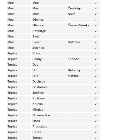
Most
Most
✓
Most
Most
Čepirohy
✓
Most
Most
Souš
✓
Most
Obrnice
✓
Most
Obrnice
České Zlatníky
✓
Most
Patokryje
✓
Most
Skršín
✓
Most
Skršín
Dobrčice
✓
Most
Želenice
✓
Teplice
Bílina
✓
Teplice
Bžany
Lhenice
✓
Teplice
Dubí
✓
Teplice
Dubí
Běhánky
✓
Teplice
Dubí
Mstišov
✓
Teplice
Duchcov
✓
Teplice
Hostomice
✓
Teplice
Jeníkov
✓
Teplice
Košťany
✓
Teplice
Krupka
✓
Teplice
Mikulov
✓
Teplice
Novosedlice
✓
Teplice
Osek
✓
Teplice
Proboštov
✓
Teplice
Srbice
✓
Teplice
Teplice
✓