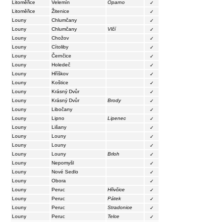
Litoměřice
Velemín
Oparno
✓
Litoměřice
Žitenice
✓
Louny
Chlumčany
✓
Louny
Chlumčany
Vlčí
✓
Louny
Chožov
✓
Louny
Cítoliby
✓
Louny
Černčice
✓
Louny
Holedeč
✓
Louny
Hříškov
✓
Louny
Koštice
✓
Louny
Krásný Dvůr
✓
Louny
Krásný Dvůr
Brody
✓
Louny
Libočany
✓
Louny
Lipno
Lipenec
✓
Louny
Lišany
✓
Louny
Louny
✓
Louny
Louny
✓
Louny
Louny
Brloh
✓
Louny
Nepomyšl
✓
Louny
Nové Sedlo
✓
Louny
Obora
✓
Louny
Peruc
Hřivčice
✓
Louny
Peruc
Pátek
✓
Louny
Peruc
Stradonice
✓
Louny
Peruc
Telce
✓