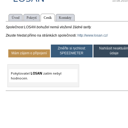
10.08.2010
Úvod
Pokrytí
Ceník
Kontakty
Společnost LOSAN bohužel nemá vložené žádné tarify.
Zkuste hledat přímo na stránkách společnosti:
http://www.losan.cz/
Změřte si rychlost:
Nahlásit neaktuáln
Mám zájem o připojení
SPEEDMETER
údaje
Pokytovatel
LOSAN
zatím nebyl
hodnocen.