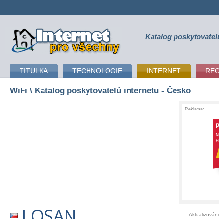
Katalog poskytovatel
připojení k internetu
TITULKA
TECHNOLOGIE
INTERNET
RE
WiFi
\ Katalog poskytovatelů internetu - Česko
Reklama:
LOSAN
Aktualizován