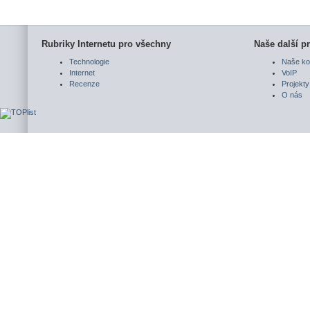
Rubriky Internetu pro všechny
Naše další pr
Technologie
Naše ko
Internet
VoIP
Recenze
Projekty
O nás