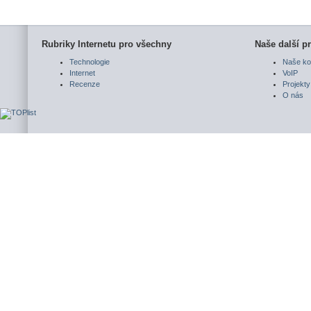
Rubriky Internetu pro všechny
Naše další pr
Technologie
Naše ko
Internet
VoIP
Recenze
Projekty
O nás