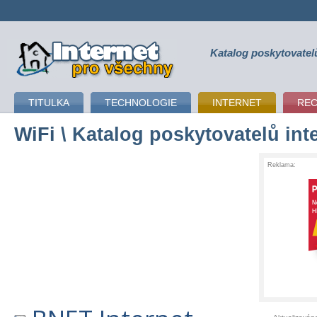
Katalog poskytovatel
připojení k internetu
TITULKA
TECHNOLOGIE
INTERNET
RE
WiFi
\ Katalog poskytovatelů int
Reklama: