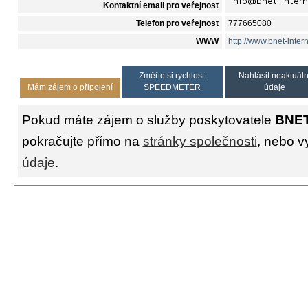
Kontaktní email pro veřejnost
Telefon pro veřejnost
777665080
WWW
http://www.bnet-intern
Změřte si rychlost:
Nahlásit neaktuáln
Mám zájem o připojení
SPEEDMETER
údaje
Pokud máte zájem o služby poskytovatele
BNET
pokračujte přímo na
stránky společnosti
, nebo v
údaje
.