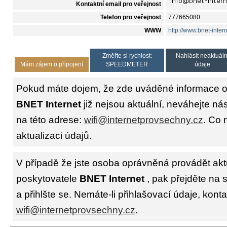
Kontaktní email pro veřejnost
Telefon pro veřejnost
777665080
WWW
http://www.bnet-intern
Změřte si rychlost:
Nahlásit neaktuáln
Mám zájem o připojení
SPEEDMETER
údaje
Pokud máte dojem, že zde uváděné informace o 
BNET Internet
již nejsou aktuální, neváhejte ná
na této adrese:
wifi@internetprovsechny.cz
. Co 
aktualizaci údajů.
V případě že jste osoba oprávněná provádět akt
poskytovatele
BNET Internet
, pak přejděte na 
a přihlšte se. Nemáte-li přihlašovací údaje, konta
wifi@internetprovsechny.cz
.