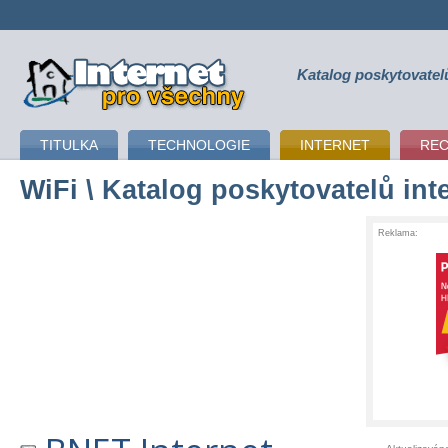
Katalog poskytovatel
připojení k internetu
TITULKA
TECHNOLOGIE
INTERNET
RE
WiFi
\ Katalog poskytovatelů int
Reklama: