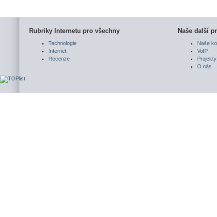
Rubriky Internetu pro všechny
Naše další pr
Technologie
Naše ko
Internet
VoIP
Recenze
Projekty
O nás