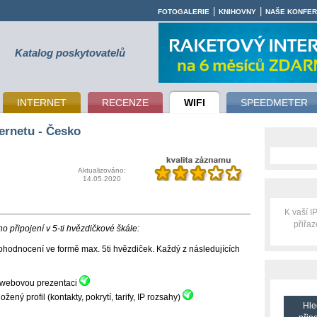
|
|
FOTOGALERIE
KNIHOVNY
NAŠE KONFE
Katalog poskytovatelů
INTERNET
RECENZE
WIFI
SPEEDMETER
ernetu - Česko
Aktualizováno:
14.05.2020
K vaší 
přiřa
 připojení v 5-ti hvězdičkové škále:
hodnocení ve formě max. 5ti hvězdiček. Každý z následujících
ní webovou prezentaci
ný profil (kontakty, pokrytí, tarify, IP rozsahy)
Hle