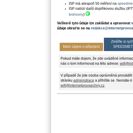
ISP má alespoň 50 měření na
speedmet
ISP nabízí další doplňkovou službu (IP
knihovny
)
Veškeré tyto údaje lze zakládat a upravovat
údaje obraťte se na
redakce@internetprovse
Změřte si rych
Mám zájem o připojení
SPEEDMET
Pokud máte dojem, že zde uváděné informac
nás o tom informovat na této adrese:
wifi@in
V případě že jste osoba oprávněná provádět 
stránku
administrace
a přihlšte se. Nemáte-li
wifi@internetprovsechny.cz
.