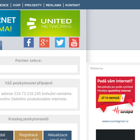
|
|
|
|
RENCE
VOIP
PROJEKTY
REKLAMA
KONTAKT
Partner sekce:
Reklama:
Váš poskytovatel připojení
IP adrese 216.73.216.245 bohužel nemáme
zeného žádného poskytovatele internetu.
Katalog poskytovatelů
www.eurosignal.cz
dat
Registrace
Aktualizace