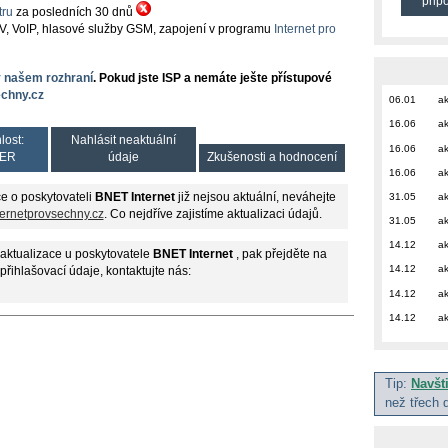
přip
ru
za posledních 30 dnů
TV, VoIP, hlasové služby GSM, zapojení v programu
Internet pro
v našem rozhraní
. Pokud jste ISP a nemáte ješte přístupové
chny.cz
06.01
ak
16.06
ak
lost:
Nahlásit neaktuální
16.06
ak
ER
údaje
Zkušenosti a hodnocení
16.06
ak
31.05
ak
e o poskytovateli
BNET Internet
již nejsou aktuální, neváhejte
ternetprovsechny.cz
. Co nejdříve zajistíme aktualizaci údajů.
31.05
ak
14.12
ak
aktualizace u poskytovatele
BNET Internet
, pak přejděte na
14.12
ak
 přihlašovací údaje, kontaktujte nás:
14.12
ak
14.12
ak
Tip:
Navšt
než třech 