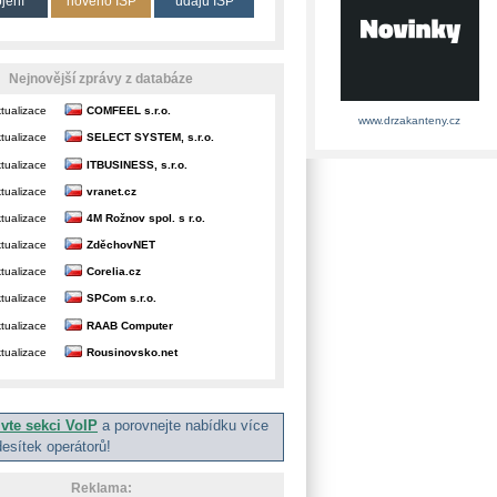
ojení
nového ISP
údajů ISP
Nejnovější zprávy z databáze
tualizace
COMFEEL s.r.o.
www.drzakanteny.cz
tualizace
SELECT SYSTEM, s.r.o.
tualizace
ITBUSINESS, s.r.o.
tualizace
vranet.cz
tualizace
4M Rožnov spol. s r.o.
tualizace
ZděchovNET
tualizace
Corelia.cz
tualizace
SPCom s.r.o.
tualizace
RAAB Computer
tualizace
Rousinovsko.net
ivte sekci VoIP
a porovnejte nabídku více
desítek operátorů!
Reklama: