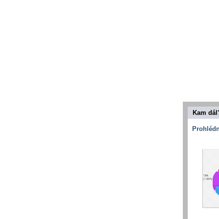
Kam dál
Prohlédn