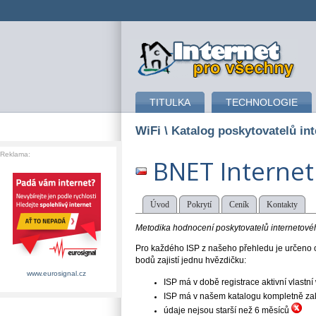
připojení k internetu
TITULKA
TECHNOLOGIE
WiFi
\ Katalog poskytovatelů int
Reklama:
BNET Internet
Úvod
Pokrytí
Ceník
Kontakty
Metodika hodnocení poskytovatelů internetového
Pro každého ISP z našeho přehledu je určeno o
bodů zajistí jednu hvězdičku:
www.eurosignal.cz
ISP má v době registrace aktivní vlast
ISP má v našem katalogu kompletně založe
údaje nejsou starší než 6 měsíců