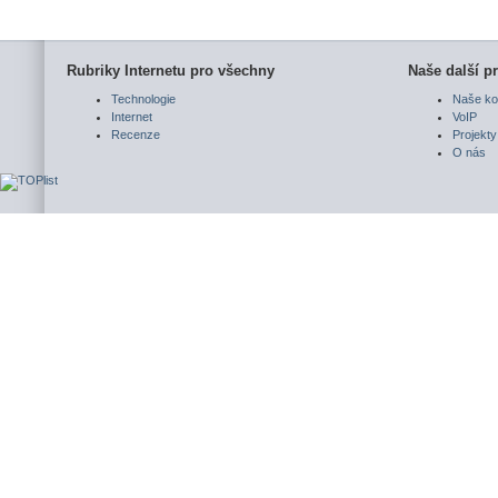
Rubriky Internetu pro všechny
Naše další pr
Technologie
Naše ko
Internet
VoIP
Recenze
Projekty
O nás