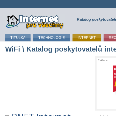
Katalog poskytovatel
připojení k internetu
TITULKA
TECHNOLOGIE
INTERNET
RE
WiFi
\ Katalog poskytovatelů int
Reklama: