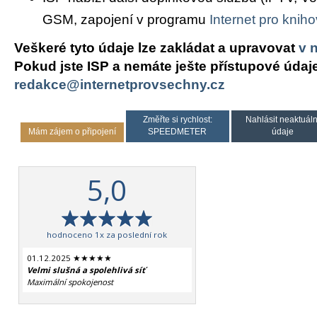
GSM, zapojení v programu
Internet pro knih
Veškeré tyto údaje lze zakládat a upravovat
v 
Pokud jste ISP a nemáte ješte přístupové údaj
redakce@internetprovsechny.cz
Změřte si rychlost:
Nahlásit neaktuáln
Mám zájem o připojení
SPEEDMETER
údaje
5,0
hodnoceno 1x za poslední rok
01.12.2025 ★★★★★
Velmi slušná a spolehlivá síť
Maximální spokojenost