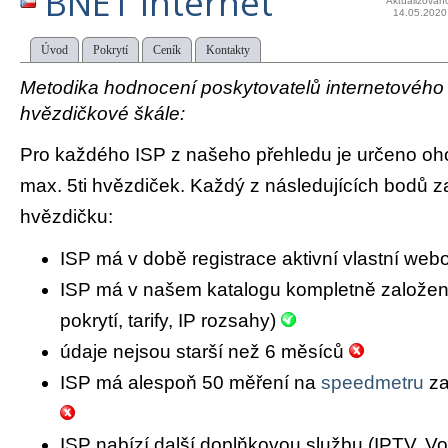
BNET Internet
Aktualizován
14.05.2020
Úvod
Pokrytí
Ceník
Kontakty
Metodika hodnocení poskytovatelů internetového př
hvězdičkové škále:
Pro každého ISP z našeho přehledu je určeno oh
max. 5ti hvězdiček. Každý z následujících bodů za
hvězdičku:
ISP má v době registrace aktivní vlastní we
ISP má v našem katalogu kompletně založený 
pokrytí, tarify, IP rozsahy)
údaje nejsou starší než 6 měsíců
ISP má alespoň 50 měření na
speedmetru
za
ISP nabízí další doplňkovou službu (IPTV, Vo