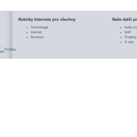
Rubriky Internetu pro všechny
Naše další pr
Technologie
Naše ko
Internet
VoIP
Recenze
Projekty
O nás