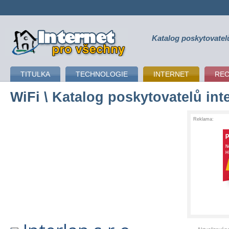
Katalog poskytovatel
připojení k internetu
TITULKA
TECHNOLOGIE
INTERNET
RE
WiFi
\ Katalog poskytovatelů int
Reklama: