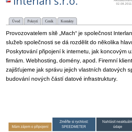
Interlan s.r.o.
Aktualizován
02.08.2011
Úvod
Pokrytí
Ceník
Kontakty
Provozovatelem sítě „Mach“ je společnost Interlan s
služeb společnosti se dá rozdělit do několika hlav
Poskytování připojení k internetu, jak koncovým u
firmám. Webhosting, domény, apod. Firemní klien
zajišťujeme jak správu jejich vlastních datových sp
budování nových částí datové infrastruktury.
Změřte si rychlost:
Nahlásit neaktuáln
Mám zájem o připojení
SPEEDMETER
údaje