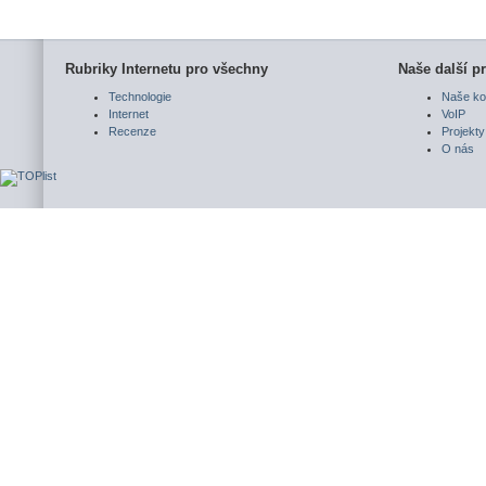
Rubriky Internetu pro všechny
Naše další pr
Technologie
Naše ko
Internet
VoIP
Recenze
Projekty
O nás