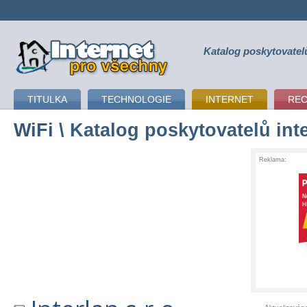
Katalog poskytovatel
připojení k internetu
TITULKA
TECHNOLOGIE
INTERNET
RE
WiFi
\ Katalog poskytovatelů int
Reklama: