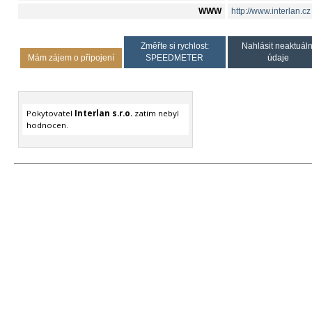
WWW
http://www.interlan.cz
Změřte si rychlost:
Nahlásit neaktuáln
Mám zájem o připojení
SPEEDMETER
údaje
Pokytovatel
Interlan s.r.o.
zatím nebyl
hodnocen.