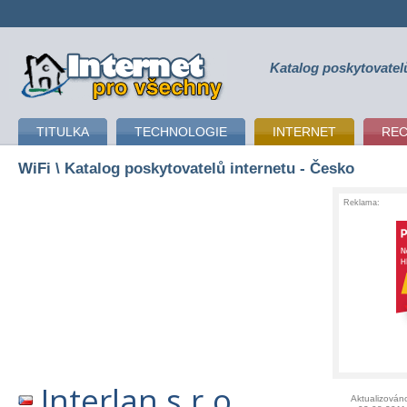
Katalog poskytovatel
připojení k internetu
TITULKA
TECHNOLOGIE
INTERNET
RE
WiFi
\ Katalog poskytovatelů internetu - Česko
Reklama:
Interlan s.r.o.
Aktualizován