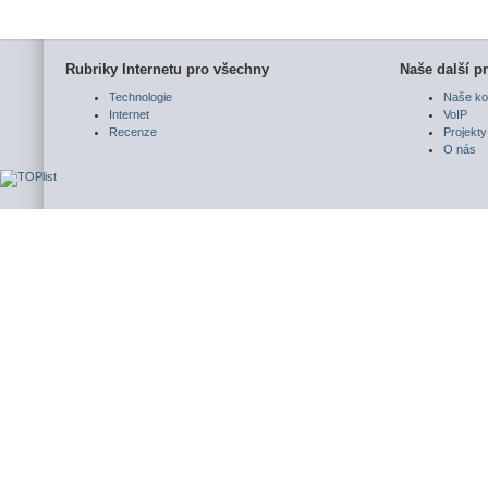
Rubriky Internetu pro všechny
Naše další pr
Technologie
Naše ko
Internet
VoIP
Recenze
Projekty
O nás