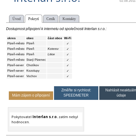
02.08.2011
Úvod
Pokrytí
Ceník
Kontakty
Dostupnost připojení k internetu od společnosti Interlan s.r.o.:
okres
obec
část obce
Wi-Fi
Plzeň-město
Plzeň
✓
Plzeň-město
Plzeň
Koterov
✓
Plzeň-město
Plzeň
Litice
✓
Plzeň-město
Starý Plzenec
✓
Plzeň-sever
Chotíkov
✓
Plzeň-sever
Kozolupy
✓
Plzeň-sever
Vochov
✓
Změřte si rychlost:
Nahlásit neaktuáln
Mám zájem o připojení
SPEEDMETER
údaje
Pokytovatel
Interlan s.r.o.
zatím nebyl
hodnocen.