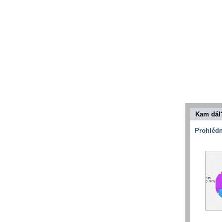
Kam dál
Prohlédn