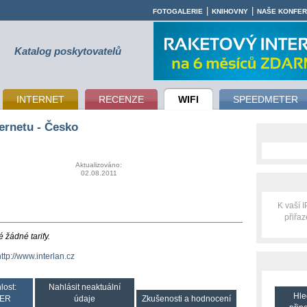
|
|
FOTOGALERIE
KNIHOVNY
NAŠE KONFE
Katalog poskytovatelů
INTERNET
RECENZE
WIFI
SPEEDMETER
ernetu - Česko
Aktualizováno:
02.08.2011
K vaší 
přiřa
 žádné tarify.
http://www.interlan.cz
lost:
Nahlásit neaktuální
Hle
ER
údaje
Zkušenosti a hodnocení