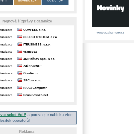
ojení
nového ISP
údajů ISP
Nejnovější zprávy z databáze
tualizace
COMFEEL s.r.o.
www.drzakanteny.cz
tualizace
SELECT SYSTEM, s.r.o.
tualizace
ITBUSINESS, s.r.o.
tualizace
vranet.cz
tualizace
4M Rožnov spol. s r.o.
tualizace
ZděchovNET
tualizace
Corelia.cz
tualizace
SPCom s.r.o.
tualizace
RAAB Computer
tualizace
Rousinovsko.net
ivte sekci VoIP
a porovnejte nabídku více
desítek operátorů!
Reklama: