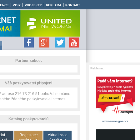
|
|
|
|
RENCE
VOIP
PROJEKTY
REKLAMA
KONTAKT
Partner sekce:
Reklama:
Váš poskytovatel připojení
IP adrese 216.73.216.51 bohužel nemáme
zeného žádného poskytovatele internetu.
Katalog poskytovatelů
www.eurosignal.cz
dat
Registrace
Aktualizace