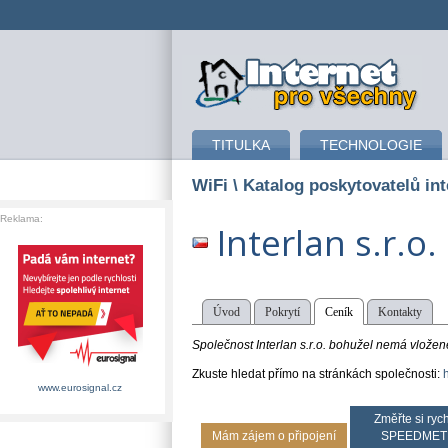
připojení k internetu
TITULKA
TECHNOLOGIE
WiFi
\ Katalog poskytovatelů int
Reklama:
Interlan s.r.o.
Úvod
Pokrytí
Ceník
Kontakty
Společnost Interlan s.r.o. bohužel nemá vložené
Zkuste hledat přímo na stránkách společnosti:
www.eurosignal.cz
Změřte si rych
Mám zájem o připojení
SPEEDMET