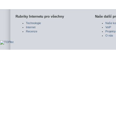
Rubriky Internetu pro všechny
Naše další pr
Technologie
Naše ko
Internet
VoIP
Recenze
Projekty
O nás