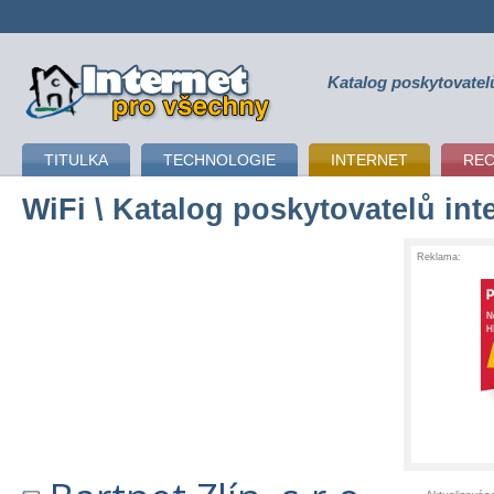
Katalog poskytovatel
připojení k internetu
TITULKA
TECHNOLOGIE
INTERNET
RE
WiFi
\ Katalog poskytovatelů int
Reklama: