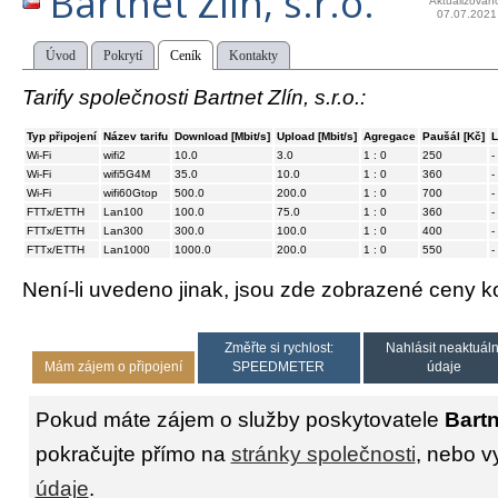
Bartnet Zlín, s.r.o.
Aktualizován
07.07.2021
Úvod
Pokrytí
Ceník
Kontakty
Tarify společnosti Bartnet Zlín, s.r.o.:
Typ připojení
Název tarifu
Download [Mbit/s]
Upload [Mbit/s]
Agregace
Paušál [Kč]
L
Wi-Fi
wifi2
10.0
3.0
1 : 0
250
-
Wi-Fi
wifi5G4M
35.0
10.0
1 : 0
360
-
Wi-Fi
wifi60Gtop
500.0
200.0
1 : 0
700
-
FTTx/ETTH
Lan100
100.0
75.0
1 : 0
360
-
FTTx/ETTH
Lan300
300.0
100.0
1 : 0
400
-
FTTx/ETTH
Lan1000
1000.0
200.0
1 : 0
550
-
Není-li uvedeno jinak, jsou zde zobrazené ceny
Změřte si rychlost:
Nahlásit neaktuáln
Mám zájem o připojení
SPEEDMETER
údaje
Pokud máte zájem o služby poskytovatele
Bartne
pokračujte přímo na
stránky společnosti
, nebo v
údaje
.