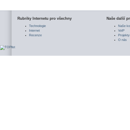
Rubriky Internetu pro všechny
Naše další pr
Technologie
Naše ko
Internet
VoIP
Recenze
Projekty
O nás