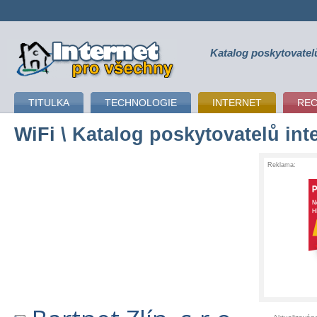
Katalog poskytovatel
připojení k internetu
TITULKA
TECHNOLOGIE
INTERNET
RE
WiFi
\ Katalog poskytovatelů int
Reklama: