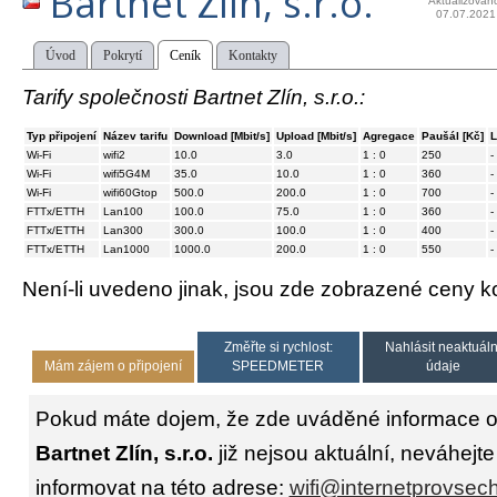
Bartnet Zlín, s.r.o.
Aktualizován
07.07.2021
Úvod
Pokrytí
Ceník
Kontakty
Tarify společnosti Bartnet Zlín, s.r.o.:
Typ připojení
Název tarifu
Download [Mbit/s]
Upload [Mbit/s]
Agregace
Paušál [Kč]
L
Wi-Fi
wifi2
10.0
3.0
1 : 0
250
-
Wi-Fi
wifi5G4M
35.0
10.0
1 : 0
360
-
Wi-Fi
wifi60Gtop
500.0
200.0
1 : 0
700
-
FTTx/ETTH
Lan100
100.0
75.0
1 : 0
360
-
FTTx/ETTH
Lan300
300.0
100.0
1 : 0
400
-
FTTx/ETTH
Lan1000
1000.0
200.0
1 : 0
550
-
Není-li uvedeno jinak, jsou zde zobrazené ceny
Změřte si rychlost:
Nahlásit neaktuáln
Mám zájem o připojení
SPEEDMETER
údaje
Pokud máte dojem, že zde uváděné informace o 
Bartnet Zlín, s.r.o.
již nejsou aktuální, neváhejt
informovat na této adrese:
wifi@internetprovsec