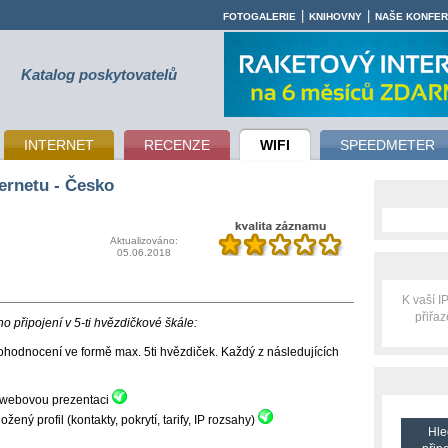
|
|
FOTOGALERIE
KNIHOVNY
NAŠE KONFE
Katalog poskytovatelů
INTERNET
RECENZE
WIFI
SPEEDMETER
ernetu - Česko
Aktualizováno:
05.06.2018
K vaší 
přiřa
 připojení v 5-ti hvězdičkové škále:
hodnocení ve formě max. 5ti hvězdiček. Každý z následujících
ní webovou prezentaci
ný profil (kontakty, pokrytí, tarify, IP rozsahy)
Hle