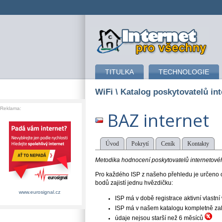
připojení k internetu
TITULKA
TECHNOLOGIE
WiFi
\ Katalog poskytovatelů int
Reklama:
BAZ internet
Úvod
Pokrytí
Ceník
Kontakty
Metodika hodnocení poskytovatelů internetového
Pro každého ISP z našeho přehledu je určeno o
bodů zajistí jednu hvězdičku:
www.eurosignal.cz
ISP má v době registrace aktivní vlast
ISP má v našem katalogu kompletně založe
údaje nejsou starší než 6 měsíců