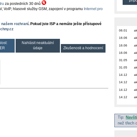
přip
ru
za posledních 30 dnů
TV, VoIP, hlasové služby GSM, zapojení v programu
Internet pro
v našem rozhraní
. Pokud jste ISP a nemáte ješte přístupové
chny.cz
06.01
ak
16.06
ak
lost:
Nahlásit neaktuální
16.06
ak
ER
údaje
Zkušenosti a hodnocení
16.06
ak
31.05
ak
31.05
ak
14.12
ak
14.12
ak
14.12
ak
14.12
ak
Tip:
Navšt
než třech 