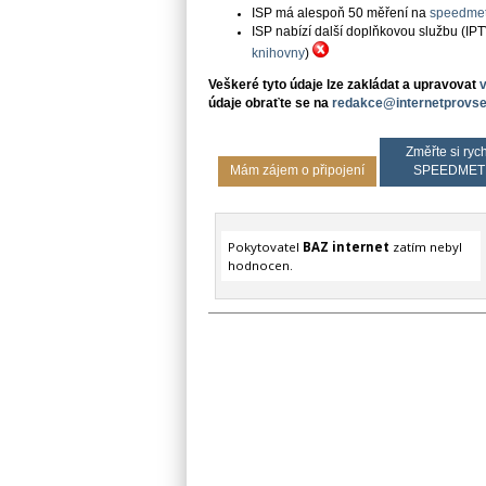
ISP má alespoň 50 měření na
speedmet
ISP nabízí další doplňkovou službu (IP
knihovny
)
Veškeré tyto údaje lze zakládat a upravovat
údaje obraťte se na
redakce@internetprovse
Změřte si rych
Mám zájem o připojení
SPEEDMET
Pokytovatel
BAZ internet
zatím nebyl
hodnocen.