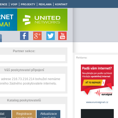
|
|
|
|
RENCE
VOIP
PROJEKTY
REKLAMA
KONTAKT
Partner sekce:
Reklama:
Váš poskytovatel připojení
IP adrese 216.73.216.214 bohužel nemáme
zeného žádného poskytovatele internetu.
Katalog poskytovatelů
www.eurosignal.cz
dat
Registrace
Aktualizace