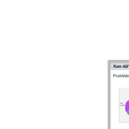
Kam dál
Prohlédn