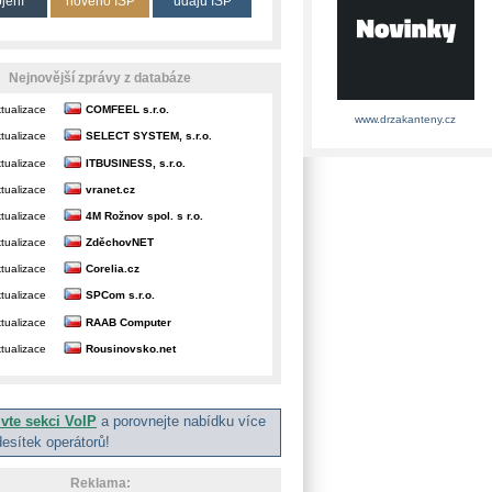
ojení
nového ISP
údajů ISP
Nejnovější zprávy z databáze
tualizace
COMFEEL s.r.o.
www.drzakanteny.cz
tualizace
SELECT SYSTEM, s.r.o.
tualizace
ITBUSINESS, s.r.o.
tualizace
vranet.cz
tualizace
4M Rožnov spol. s r.o.
tualizace
ZděchovNET
tualizace
Corelia.cz
tualizace
SPCom s.r.o.
tualizace
RAAB Computer
tualizace
Rousinovsko.net
ivte sekci VoIP
a porovnejte nabídku více
desítek operátorů!
Reklama: