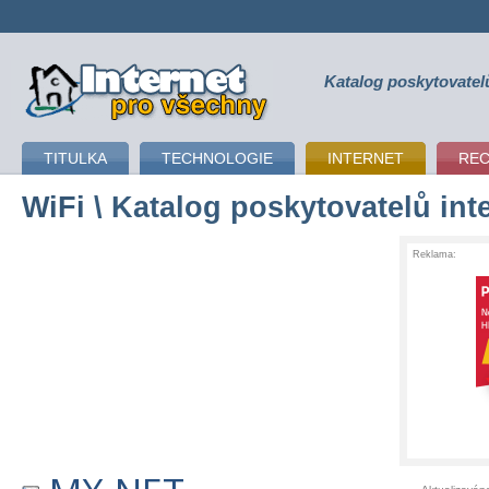
Katalog poskytovatel
připojení k internetu
TITULKA
TECHNOLOGIE
INTERNET
RE
WiFi
\ Katalog poskytovatelů int
Reklama: