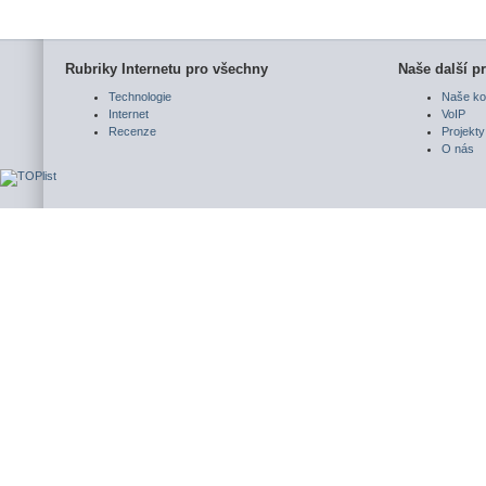
Rubriky Internetu pro všechny
Naše další pr
Technologie
Naše ko
Internet
VoIP
Recenze
Projekty
O nás