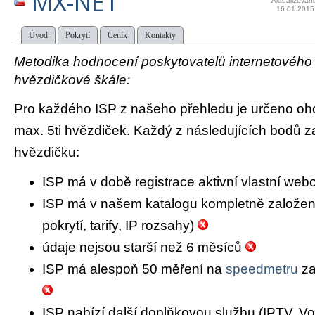
MX-NET
Aktualizován
16.01.2015
Úvod
Pokrytí
Ceník
Kontakty
Metodika hodnocení poskytovatelů internetového př
hvězdičkové škále:
Pro každého ISP z našeho přehledu je určeno oh
max. 5ti hvězdiček. Každý z následujících bodů za
hvězdičku:
ISP má v době registrace aktivní vlastní we
ISP má v našem katalogu kompletně založený 
pokrytí, tarify, IP rozsahy)
údaje nejsou starší než 6 měsíců
ISP má alespoň 50 měření na
speedmetru
za
ISP nabízí další doplňkovou službu (IPTV, Vo