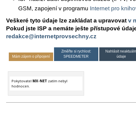
GSM, zapojení v programu
Internet pro knih
Veškeré tyto údaje lze zakládat a upravovat
v 
Pokud jste ISP a nemáte ješte přístupové údaj
redakce@internetprovsechny.cz
Změřte si rychlost:
Nahlásit neaktuáln
Mám zájem o připojení
SPEEDMETER
údaje
Pokytovatel
MX-NET
zatím nebyl
hodnocen.