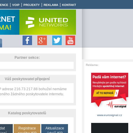
|
|
|
|
RENCE
VOIP
PROJEKTY
REKLAMA
KONTAKT
Partner sekce:
Reklama:
Váš poskytovatel připojení
IP adrese 216.73.217.88 bohužel nemáme
zeného žádného poskytovatele internetu.
Katalog poskytovatelů
www.eurosignal.cz
dat
Registrace
Aktualizace