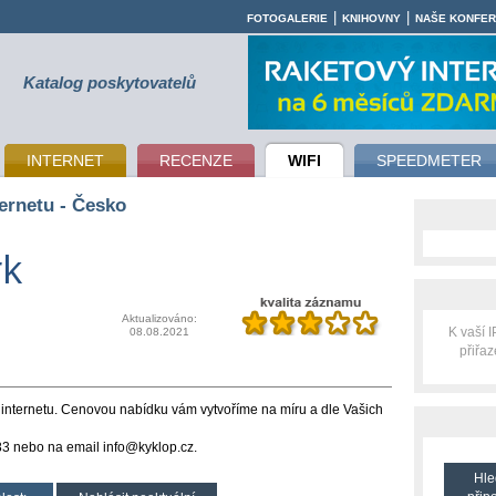
|
|
FOTOGALERIE
KNIHOVNY
NAŠE KONFE
Katalog poskytovatelů
INTERNET
RECENZE
WIFI
SPEEDMETER
ernetu - Česko
rk
Aktualizováno:
K vaší 
08.08.2021
přiřa
k internetu. Cenovou nabídku vám vytvoříme na míru a dle Vašich
83 nebo na email info@kyklop.cz.
Hle