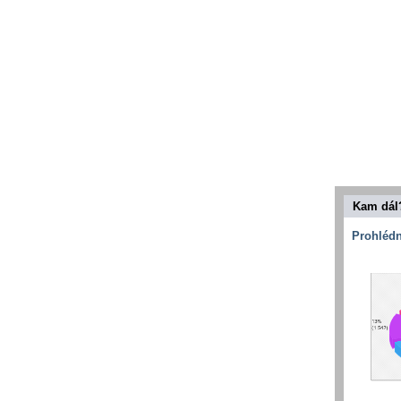
Kam dál
Prohlédn