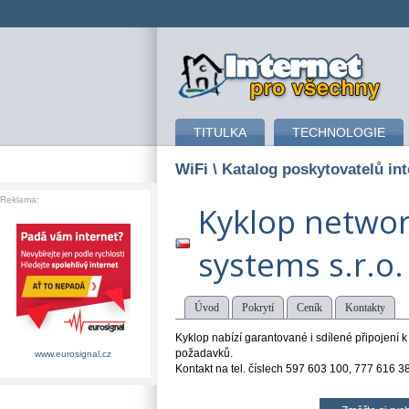
připojení k internetu
TITULKA
TECHNOLOGIE
WiFi
\ Katalog poskytovatelů int
Reklama:
Kyklop netwo
systems s.r.o.
Úvod
Pokrytí
Ceník
Kontakty
Kyklop nabízí garantované i sdílené připojení 
požadavků.
www.eurosignal.cz
Kontakt na tel. číslech 597 603 100, 777 616 3