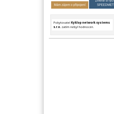
Změřte si rych
Mám zájem o připojení
SPEEDMET
Pokytovatel
Kyklop network systems
s.r.o.
zatím nebyl hodnocen.