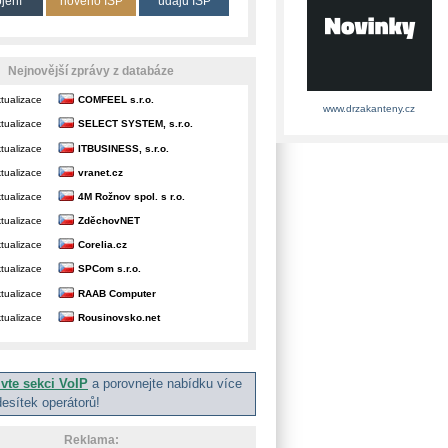
ojení
nového ISP
údajů ISP
Nejnovější zprávy z databáze
tualizace
COMFEEL s.r.o.
www.drzakanteny.cz
tualizace
SELECT SYSTEM, s.r.o.
tualizace
ITBUSINESS, s.r.o.
tualizace
vranet.cz
tualizace
4M Rožnov spol. s r.o.
tualizace
ZděchovNET
tualizace
Corelia.cz
tualizace
SPCom s.r.o.
tualizace
RAAB Computer
tualizace
Rousinovsko.net
ivte sekci VoIP
a porovnejte nabídku více
desítek operátorů!
Reklama: