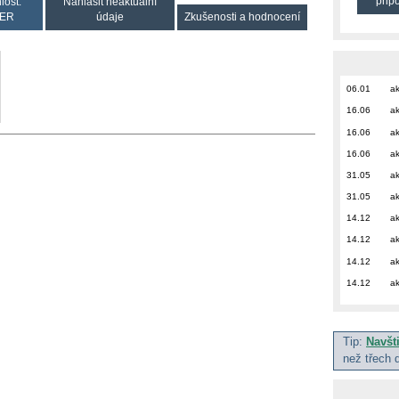
přip
lost:
Nahlásit neaktuální
ER
údaje
Zkušenosti a hodnocení
06.01
ak
16.06
ak
16.06
ak
16.06
ak
31.05
ak
31.05
ak
14.12
ak
14.12
ak
14.12
ak
14.12
ak
Tip:
Navšt
než třech 