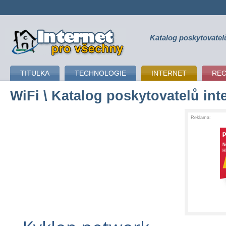
Katalog poskytovatel
připojení k internetu
TITULKA
TECHNOLOGIE
INTERNET
RE
WiFi
\ Katalog poskytovatelů int
Reklama: