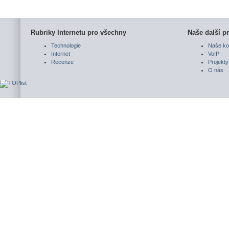
Rubriky Internetu pro všechny
Naše další pr
Technologie
Naše ko
Internet
VoIP
Recenze
Projekty
O nás