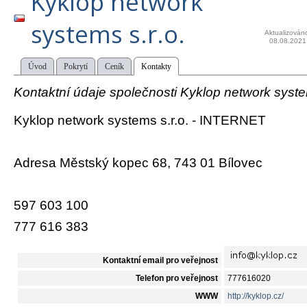
Kyklop network
systems s.r.o.
Aktualizován
08.08.2021
Úvod
Pokrytí
Ceník
Kontakty
Kontaktní údaje společnosti Kyklop network system
Kyklop network systems s.r.o. - INTERNET
Adresa Městský kopec 68, 743 01 Bílovec
597 603 100
777 616 383
Kontaktní email pro veřejnost
Telefon pro veřejnost
777616020
WWW
http://kyklop.cz/