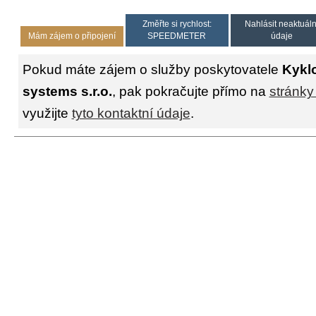
Změřte si rychlost:
Nahlásit neaktuáln
Mám zájem o připojení
SPEEDMETER
údaje
Pokud máte zájem o služby poskytovatele
Kykl
systems s.r.o.
, pak pokračujte přímo na
stránky
využijte
tyto kontaktní údaje
.