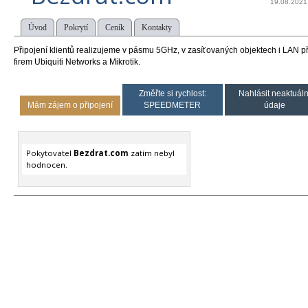
19.08.2021
Úvod
Pokrytí
Ceník
Kontakty
Připojení klientů realizujeme v pásmu 5GHz, v zasíťovaných objektech i LAN 
firem Ubiquiti Networks a Mikrotik.
Změřte si rychlost:
Nahlásit neaktuáln
Mám zájem o připojení
SPEEDMETER
údaje
Pokytovatel
Bezdrat.com
zatím nebyl
hodnocen.