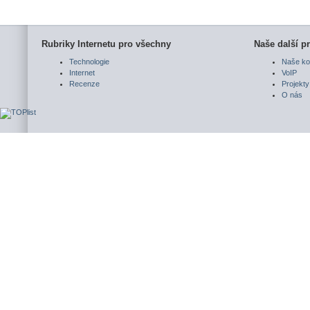
Rubriky Internetu pro všechny
Naše další pr
Technologie
Naše ko
Internet
VoIP
Recenze
Projekty
O nás