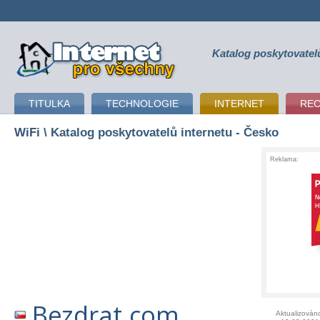
Katalog poskytovatel
připojení k internetu
TITULKA
TECHNOLOGIE
INTERNET
RE
WiFi
\ Katalog poskytovatelů internetu - Česko
Reklama:
Bezdrat.com
Aktualizován