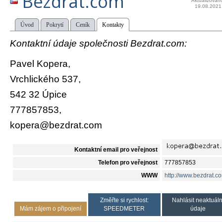
Bezdrat.com
Aktualizován
19.08.2021
Úvod
Pokrytí
Ceník
Kontakty
Kontaktní údaje společnosti Bezdrat.com:
Pavel Kopera,
Vrchlického 537,
542 32 Úpice
777857853,
kopera@bezdrat.com
Kontaktní email pro veřejnost
Telefon pro veřejnost
777857853
WWW
http://www.bezdrat.c
Změřte si rychlost:
Nahlásit neaktuáln
Mám zájem o připojení
SPEEDMETER
údaje