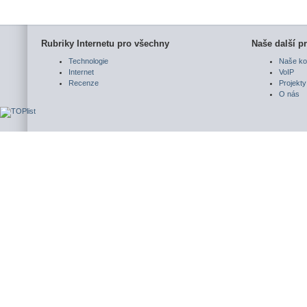
Rubriky Internetu pro všechny
Naše další pr
Technologie
Naše ko
Internet
VoIP
Recenze
Projekty
O nás