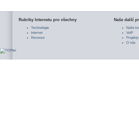
Rubriky Internetu pro všechny
Naše další pr
Technologie
Naše ko
Internet
VoIP
Recenze
Projekty
O nás