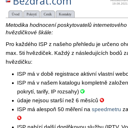
Bezdrat.com
Aktualizován
19.08.2021
Úvod
Pokrytí
Ceník
Kontakty
Metodika hodnocení poskytovatelů internetového př
hvězdičkové škále:
Pro každého ISP z našeho přehledu je určeno oh
max. 5ti hvězdiček. Každý z následujících bodů za
hvězdičku:
ISP má v době registrace aktivní vlastní we
ISP má v našem katalogu kompletně založený 
pokrytí, tarify, IP rozsahy)
údaje nejsou starší než 6 měsíců
ISP má alespoň 50 měření na
speedmetru
za
ISP nabízí další doplňkovou službu (IPTV, Vo