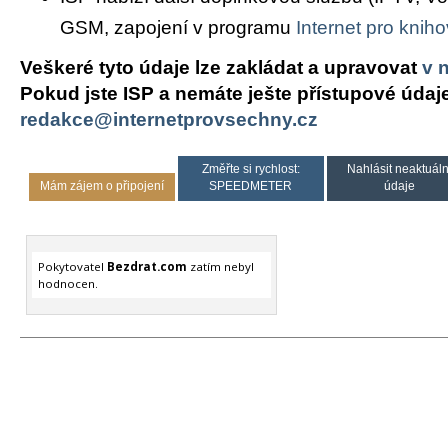
GSM, zapojení v programu
Internet pro knih
Veškeré tyto údaje lze zakládat a upravovat
v 
Pokud jste ISP a nemáte ješte přístupové údaj
redakce@internetprovsechny.cz
Změřte si rychlost:
Nahlásit neaktuáln
Mám zájem o připojení
SPEEDMETER
údaje
Pokytovatel
Bezdrat.com
zatím nebyl
hodnocen.