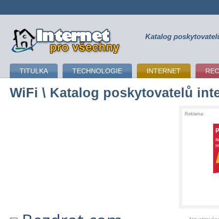
Katalog poskytovatel
připojení k internetu
TITULKA
TECHNOLOGIE
INTERNET
RE
WiFi
\ Katalog poskytovatelů int
Reklama: