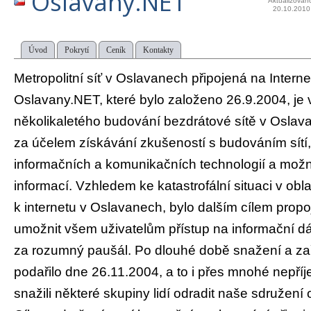
Oslavany.NET
Aktualizován
20.10.2010
Úvod
Pokrytí
Ceník
Kontakty
Metropolitní síť v Oslavanech připojená na Interne
Oslavany.NET, které bylo založeno 26.9.2004, je
několikaletého budování bezdrátové sítě v Oslava
za účelem získávání zkušeností s budováním sítí,
informačních a komunikačních technologií a mož
informací. Vzhledem ke katastrofální situaci v obla
k internetu v Oslavanech, bylo dalším cílem propoj
umožnit všem uživatelům přístup na informační dá
za rozumný paušál. Po dlouhé době snažení a zař
podařilo dne 26.11.2004, a to i přes mnohé nepříj
snažili některé skupiny lidí odradit naše sdružení o