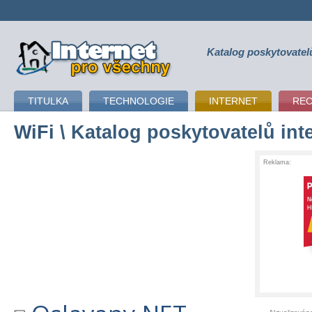
Katalog poskytovatel
připojení k internetu
TITULKA
TECHNOLOGIE
INTERNET
RE
WiFi
\ Katalog poskytovatelů int
Reklama: