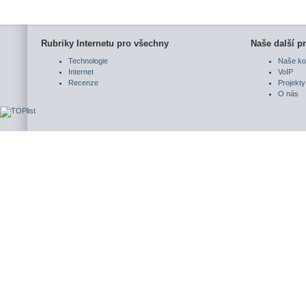
Rubriky Internetu pro všechny
Naše další pr
Technologie
Naše ko
Internet
VoIP
Recenze
Projekty
O nás