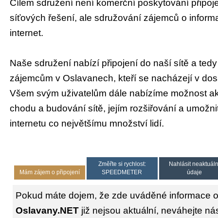
Cílem sdružení není komerční poskytování připoje
síťových řešení, ale sdružování zájemců o inform
internet.
Naše sdružení nabízí připojení do naší sítě a tedy
zájemcům v Oslavanech, kteří se nacházejí v dos
Všem svým uživatelům dále nabízíme možnost akt
chodu a budování sítě, jejím rozšiřování a umožnit
internetu co největšímu množství lidí.
Změřte si rychlost:
Nahlásit neaktuáln
Mám zájem o připojení
SPEEDMETER
údaje
Pokud máte dojem, že zde uváděné informace o 
Oslavany.NET
již nejsou aktuální, neváhejte ná