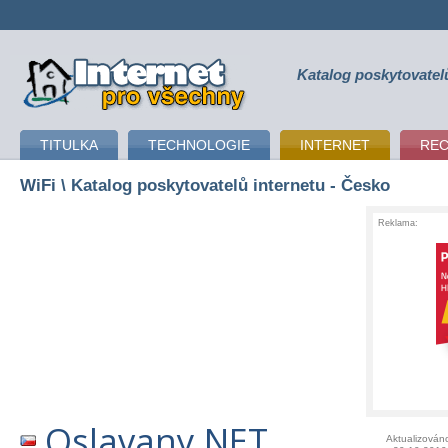
Katalog poskytovatel
připojení k internetu
TITULKA
TECHNOLOGIE
INTERNET
RE
WiFi
\ Katalog poskytovatelů internetu - Česko
Reklama:
Oslavany.NET
Aktualizován