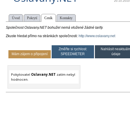
20.10.2010
Úvod
Pokrytí
Ceník
Kontakty
Společnost Oslavany.NET bohužel nemá vložené žádné tarify.
Zkuste hledat přímo na stránkách společnosti:
http://www.oslavany.net
Změřte si rychlost:
Nahlásit neaktuáln
Mám zájem o připojení
SPEEDMETER
údaje
Pokytovatel
Oslavany.NET
zatím nebyl
hodnocen.