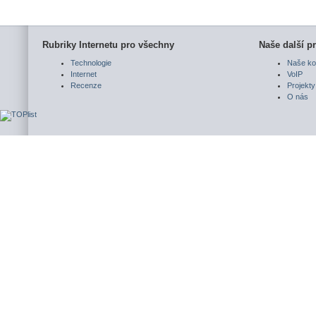
Rubriky Internetu pro všechny
Naše další pr
Technologie
Naše ko
Internet
VoIP
Recenze
Projekty
O nás