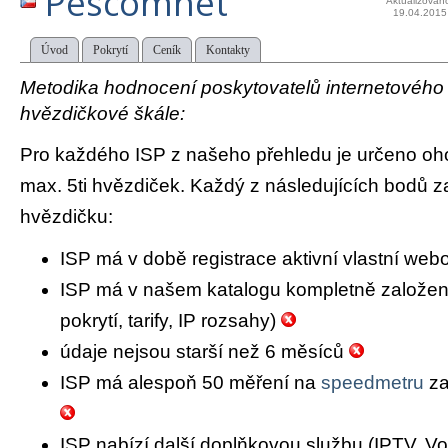
Pescomnet
Aktualizován
19.04.2015
Úvod
Pokrytí
Ceník
Kontakty
Metodika hodnocení poskytovatelů internetového př
hvězdičkové škále:
Pro každého ISP z našeho přehledu je určeno oh
max. 5ti hvězdiček. Každý z následujících bodů za
hvězdičku:
ISP má v době registrace aktivní vlastní we
ISP má v našem katalogu kompletně založený 
pokrytí, tarify, IP rozsahy)
údaje nejsou starší než 6 měsíců
ISP má alespoň 50 měření na
speedmetru
za
ISP nabízí další doplňkovou službu (IPTV, Vo