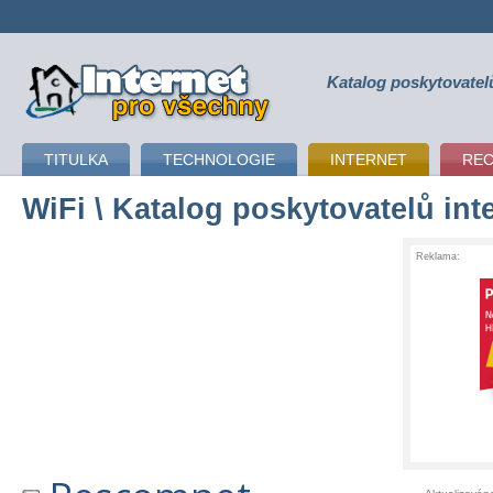
Katalog poskytovatel
připojení k internetu
TITULKA
TECHNOLOGIE
INTERNET
RE
WiFi
\ Katalog poskytovatelů int
Reklama: