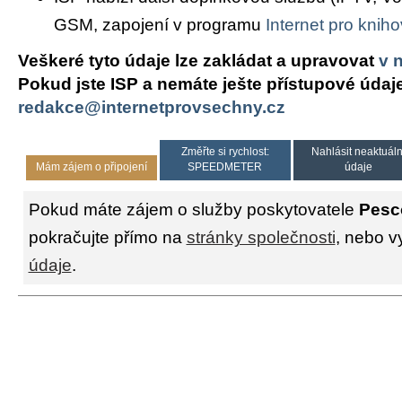
GSM, zapojení v programu
Internet pro knih
Veškeré tyto údaje lze zakládat a upravovat
v 
Pokud jste ISP a nemáte ješte přístupové údaj
redakce@internetprovsechny.cz
Změřte si rychlost:
Nahlásit neaktuáln
Mám zájem o připojení
SPEEDMETER
údaje
Pokud máte zájem o služby poskytovatele
Pesc
pokračujte přímo na
stránky společnosti
, nebo v
údaje
.