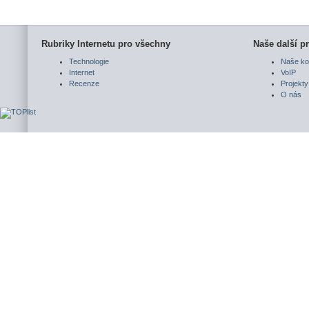
Rubriky Internetu pro všechny
Naše další pr
Technologie
Naše ko
Internet
VoIP
Recenze
Projekty
O nás