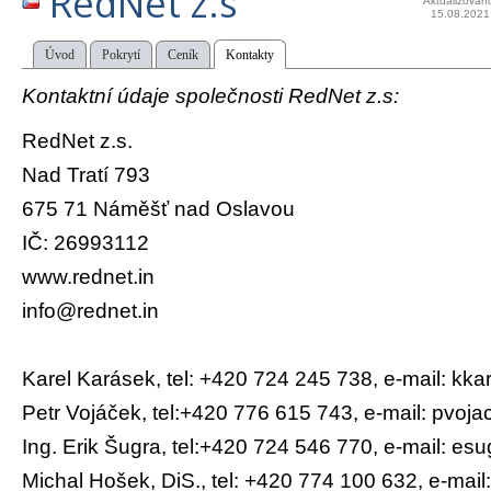
RedNet z.s
Aktualizován
15.08.2021
Úvod
Pokrytí
Ceník
Kontakty
Kontaktní údaje společnosti RedNet z.s:
RedNet z.s.
Nad Tratí 793
675 71 Náměšť nad Oslavou
IČ: 26993112
www.rednet.in
info@rednet.in
Karel Karásek, tel: +420 724 245 738, e-mail: kk
Petr Vojáček, tel:+420 776 615 743, e-mail: pvoj
Ing. Erik Šugra, tel:+420 724 546 770, e-mail: es
Michal Hošek, DiS., tel: +420 774 100 632, e-mai