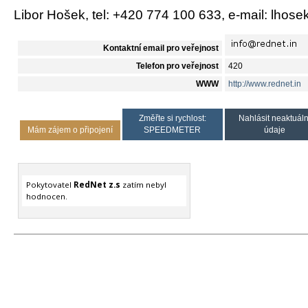
Libor Hošek, tel: +420 774 100 633, e-mail: lhos
Kontaktní email pro veřejnost
Telefon pro veřejnost
420
WWW
http://www.rednet.in
Změřte si rychlost:
Nahlásit neaktuáln
Mám zájem o připojení
SPEEDMETER
údaje
Pokytovatel
RedNet z.s
zatím nebyl
hodnocen.