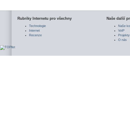
Rubriky Internetu pro všechny
Naše další pr
Technologie
Naše ko
Internet
VoIP
Recenze
Projekty
O nás