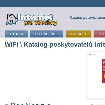
Katalog poskytovatel
připojení k internetu
TITULKA
TECHNOLOGIE
INTERNET
RE
WiFi
\ Katalog poskytovatelů int
Reklama: