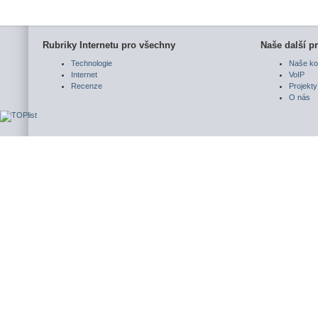
Rubriky Internetu pro všechny
Naše další pr
Technologie
Naše ko
Internet
VoIP
Recenze
Projekty
O nás