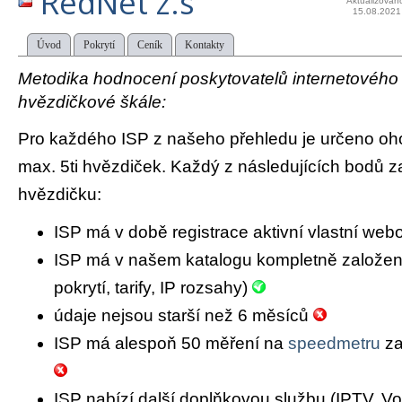
RedNet z.s
Aktualizován
15.08.2021
Úvod
Pokrytí
Ceník
Kontakty
Metodika hodnocení poskytovatelů internetového př
hvězdičkové škále:
Pro každého ISP z našeho přehledu je určeno oh
max. 5ti hvězdiček. Každý z následujících bodů za
hvězdičku:
ISP má v době registrace aktivní vlastní we
ISP má v našem katalogu kompletně založený 
pokrytí, tarify, IP rozsahy)
údaje nejsou starší než 6 měsíců
ISP má alespoň 50 měření na
speedmetru
za
ISP nabízí další doplňkovou službu (IPTV, Vo