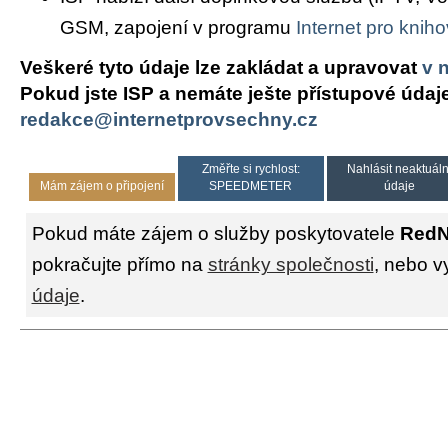
GSM, zapojení v programu
Internet pro knih
Veškeré tyto údaje lze zakládat a upravovat
v 
Pokud jste ISP a nemáte ješte přístupové údaj
redakce@internetprovsechny.cz
Změřte si rychlost:
Nahlásit neaktuáln
Mám zájem o připojení
SPEEDMETER
údaje
Pokud máte zájem o služby poskytovatele
RedN
pokračujte přímo na
stránky společnosti
, nebo v
údaje
.