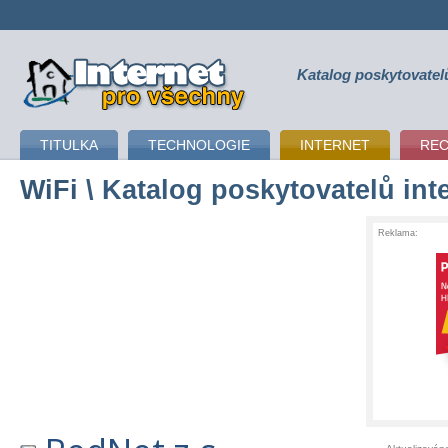
Katalog poskytovatel
připojení k internetu
TITULKA
TECHNOLOGIE
INTERNET
RE
WiFi
\ Katalog poskytovatelů int
Reklama: