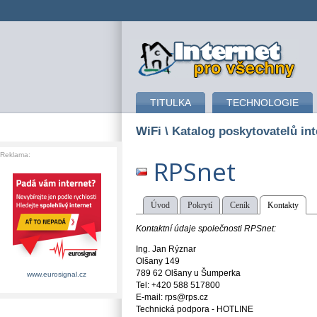
připojení k internetu
TITULKA
TECHNOLOGIE
WiFi
\ Katalog poskytovatelů int
Reklama:
RPSnet
Úvod
Pokrytí
Ceník
Kontakty
Kontaktní údaje společnosti RPSnet:
Ing. Jan Rýznar
Olšany 149
789 62 Olšany u Šumperka
www.eurosignal.cz
Tel: +420 588 517800
E-mail: rps@rps.cz
Technická podpora - HOTLINE