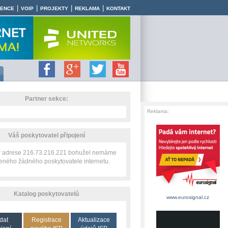
|
|
|
|
RENCE
VOIP
PROJEKTY
REKLAMA
KONTAKT
Partner sekce:
Reklama:
Váš poskytovatel připojení
IP adrese 216.73.216.221 bohužel nemáme
zeného žádného poskytovatele internetu.
Katalog poskytovatelů
www.eurosignal.cz
dat
Registrace
Aktualizace