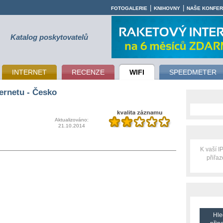
|
|
FOTOGALERIE
KNIHOVNY
NAŠE KONFE
Katalog poskytovatelů
INTERNET
RECENZE
WIFI
SPEEDMETER
ernetu - Česko
Aktualizováno:
21.10.2014
K vaší 
přiřa
Hle