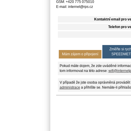
GSM: +420 775 075010
E-mail: internet@rps.cz
Kontaktní email pro v
Telefon pro v
Změřte si rych
Mám zájem o připojení
SPEEDMET
Pokud máte dojem, že zde uváděné informac
tom informovat na této adrese:
wifi@internet
V případě že jste osoba oprávněná provádět 
administrace
a přihlšte se. Nemáte-li přihlaš