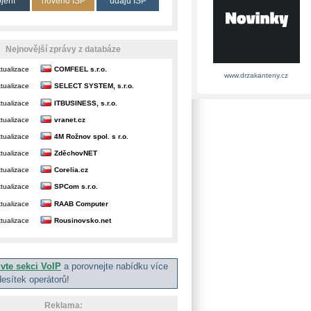
ojení
nového ISP
údajů ISP
Nejnovější zprávy z databáze
tualizace
COMFEEL s.r.o.
www.drzakanteny.cz
tualizace
SELECT SYSTEM, s.r.o.
tualizace
ITBUSINESS, s.r.o.
tualizace
vranet.cz
tualizace
4M Rožnov spol. s r.o.
tualizace
ZděchovNET
tualizace
Corelia.cz
tualizace
SPCom s.r.o.
tualizace
RAAB Computer
tualizace
Rousinovsko.net
ivte sekci VoIP
a porovnejte nabídku více
desítek operátorů!
Reklama: