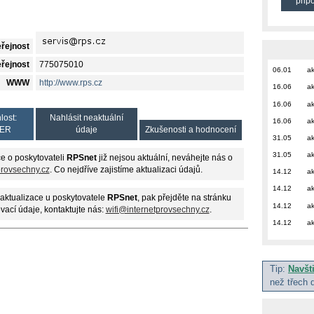
přip
eřejnost
eřejnost
775075010
06.01
ak
WWW
http://www.rps.cz
16.06
ak
16.06
ak
lost:
Nahlásit neaktuální
16.06
ak
ER
údaje
Zkušenosti a hodnocení
31.05
ak
31.05
ak
e o poskytovateli
RPSnet
již nejsou aktuální, neváhejte nás o
provsechny.cz
. Co nejdříve zajistíme aktualizaci údajů.
14.12
ak
14.12
ak
aktualizace u poskytovatele
RPSnet
, pak přejděte na stránku
14.12
ak
ovací údaje, kontaktujte nás:
wifi@internetprovsechny.cz
.
14.12
ak
Tip:
Navšt
než třech 