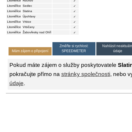
Litoměřice
Rochov
✓
Litoměřice
Sedlec
✓
Litoměřice
Slatina
✓
Litoměřice
Úpohlavy
✓
Litoměřice
Vrbice
✓
Litoměřice
Vrbičany
✓
Litoměřice
Žabovřesky nad Ohří
✓
Změřte si rychlost:
Nahlásit neaktuáln
Mám zájem o připojení
SPEEDMETER
údaje
Pokud máte zájem o služby poskytovatele
Slati
pokračujte přímo na
stránky společnosti
, nebo v
údaje
.