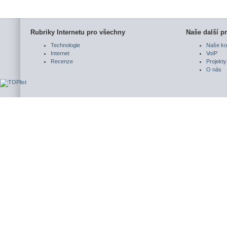
Rubriky Internetu pro všechny
Naše další pr
Technologie
Naše ko
Internet
VoIP
Recenze
Projekty
O nás