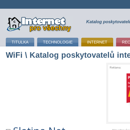
Katalog poskytovatel
připojení k internetu
TITULKA
TECHNOLOGIE
INTERNET
RE
WiFi
\ Katalog poskytovatelů int
Reklama: