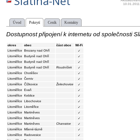
Slatina-Net
Aktualizován
10.01.2011
Úvod
Pokrytí
Ceník
Kontakty
Dostupnost připojení k internetu od společnosti Sl
okres
obec
část obce
Wi-Fi
Litoměřice
Brozany nad Ohří
✓
Litoměřice
Budyně nad Ohří
✓
Litoměřice
Budyně nad Ohří
✓
Litoměřice
Budyně nad Ohří
Roudníček
✓
Litoměřice
Chotěšov
✓
Litoměřice
Černiv
✓
Litoměřice
Čížkovice
Želechovice
✓
Litoměřice
Evaň
✓
Litoměřice
Keblice
✓
Litoměřice
Libochovice
✓
Litoměřice
Litoměřice
✓
Litoměřice
Martiněves
✓
Litoměřice
Martiněves
✓
Litoměřice
Martiněves
Charvatce
✓
Litoměřice
Mšené-lázně
✓
Litoměřice
Radovesice
✓