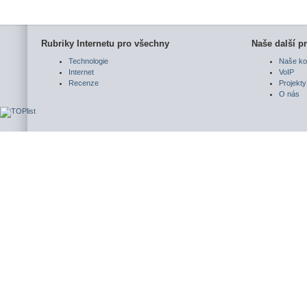
Rubriky Internetu pro všechny
Naše další pr
Technologie
Naše ko
Internet
VoIP
Recenze
Projekty
O nás