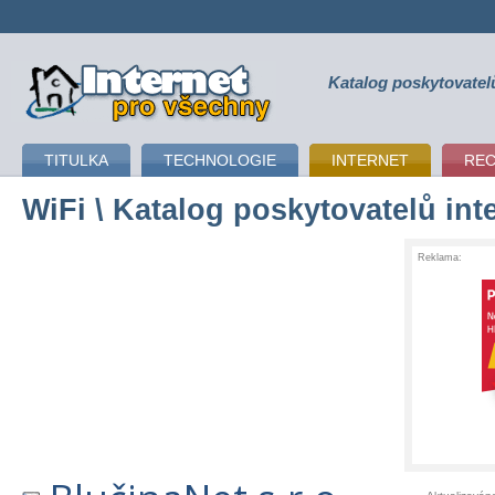
Katalog poskytovatel
připojení k internetu
TITULKA
TECHNOLOGIE
INTERNET
RE
WiFi
\ Katalog poskytovatelů int
Reklama: