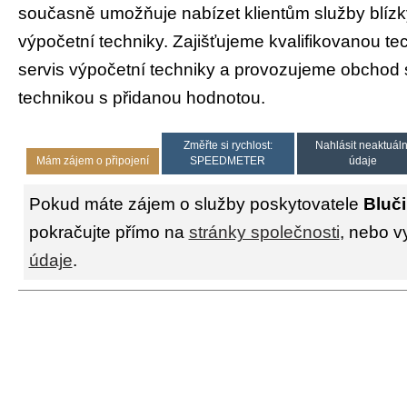
současně umožňuje nabízet klientům služby blíz
výpočetní techniky. Zajišťujeme kvalifikovanou t
servis výpočetní techniky a provozujeme obchod 
technikou s přidanou hodnotou.
Změřte si rychlost:
Nahlásit neaktuáln
Mám zájem o připojení
SPEEDMETER
údaje
Pokud máte zájem o služby poskytovatele
Bluči
pokračujte přímo na
stránky společnosti
, nebo v
údaje
.