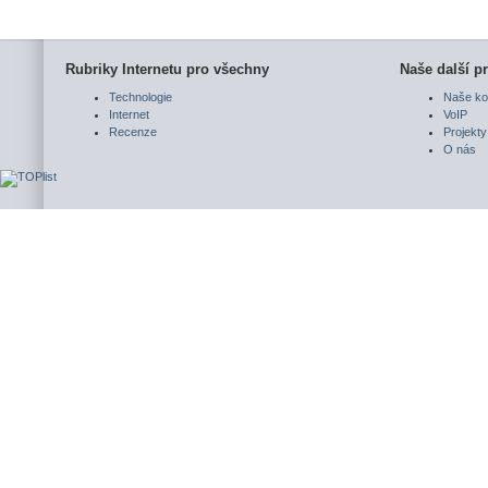
Rubriky Internetu pro všechny
Naše další pr
Technologie
Naše ko
Internet
VoIP
Recenze
Projekty
O nás