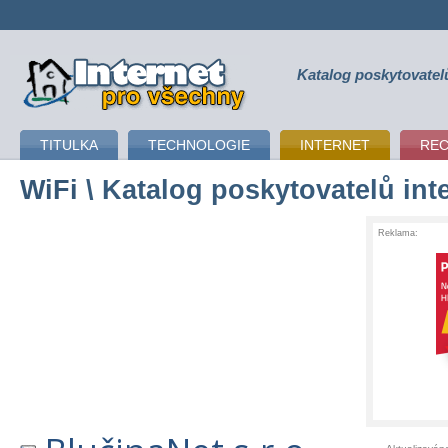
Katalog poskytovatel
připojení k internetu
TITULKA
TECHNOLOGIE
INTERNET
RE
WiFi
\ Katalog poskytovatelů int
Reklama: