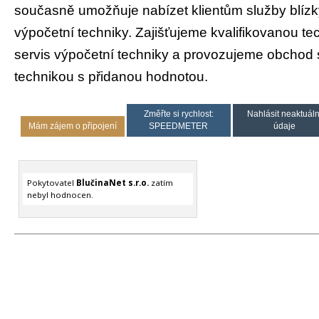
současně umožňuje nabízet klientům služby blíz
výpočetní techniky. Zajišťujeme kvalifikovanou t
servis výpočetní techniky a provozujeme obchod 
technikou s přidanou hodnotou.
Změřte si rychlost:
Nahlásit neaktuáln
Mám zájem o připojení
SPEEDMETER
údaje
Pokytovatel
BlučinaNet s.r.o.
zatím
nebyl hodnocen.